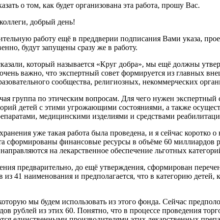
зать о том, как будет организована эта работа, прошу Вас.
оллеги, добрый день!
ительную работу ещё в преддверии подписания Вами указа, прое
венно, будут запущены сразу же в работу.
 сказали, который называется «Круг добра», мы ещё должны утве
о очень важно, что экспертный совет формируется из главных в
азовательного сообщества, религиозных, некоммерческих органи
чая группа по этическим вопросам. Для чего нужен экспертный с
орий детей с этими угрожающими состояниями, а также осущес
репаратами, медицинскими изделиями и средствами реабилитаци
ения уже такая работа была проведена, и я сейчас коротко о не
ета сформированы финансовые ресурсы в объёме 60 миллиардов 
направляются на лекарственное обеспечение льготных категори
ия предварительно, до ещё утверждения, сформирован перечень
 из 41 наименования и предполагается, что в категорию детей,
 которую мы будем использовать из этого фонда. Сейчас предпол
ов рублей из этих 60. Понятно, что в процессе проведения торго
ются единственными производителями этих лекарственных препар