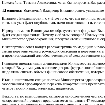
Пожалуйста, Татьяна Алексеевна, хотел бы попросить Вас расска
Т.Голикова:
Уважаемый Владимир Владимирович, уважаемые к
Владимир Владимирович, с учётом того, что мы вели подготов
того, как указ будет опубликован, нами подготовлены и, естест
Наряду с тем, что Вашим указом образуется этот фонд, как Вы
будет создан при фонде. Почему я об этом говорю? Потому чт
Министерстве здравоохранения, представителей научного и обр
В экспертный совет войдёт рабочая группа по медицине и рабо
самый перечень жизнеугрожающих состояний и перечень катег
и противопоказаний для обеспечения детей лекарственными п
Главными внештатными специалистами Министерства здравоохран
который Вы упомянули, в составе резерва федерального бюдж
не должны снизить объёмы финансового обеспечения, которые 
Итак, внештатными специалистами Министерства здравоохранен
заболеваниям сформирован перечень лекарственных препаратов
четыре тысячи наших маленьких пациентов.
Лекарства, по всем оценкам, являются наиболее ёмкой частью,
лекарственный препарат предполагается направить 47 миллиард
препараты, договориться с производителями там, где они явля