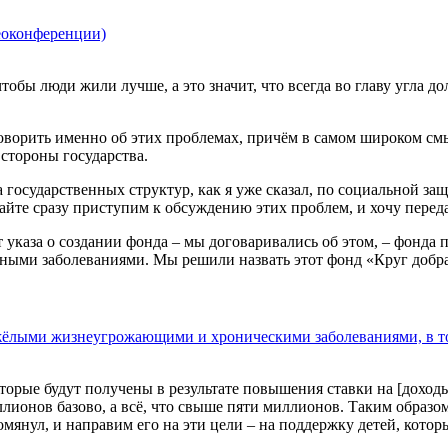
еоконференции)
 чтобы люди жили лучше, а это значит, что всегда во главу угл
оворить именно об этих проблемах, причём в самом широком смыс
стороны государства.
а государственных структур, как я уже сказал, по социальной з
айте сразу приступим к обсуждению этих проблем, и хочу перед
оект указа о создании фонда – мы договаривались об этом, – фо
нными заболеваниями. Мы решили назвать этот фонд «Круг добра
тяжёлыми жизнеугрожающими и хроническими заболеваниями, в 
которые будут получены в результате повышения ставки на [дохо
лионов базово, а всё, что свыше пяти миллионов. Таким образ
помянул, и направим его на эти цели – на поддержку детей, кото