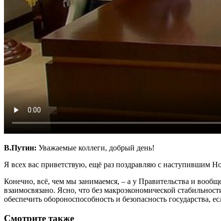
В.Путин:
Уважаемые коллеги, добрый день!
Я всех вас приветствую, ещё раз поздравляю с наступившим Нов
Конечно, всё, чем мы занимаемся, – а у Правительства и вооб
взаимосвязано. Ясно, что без макроэкономической стабильност
обеспечить обороноспособность и безопасность государства, ес
Смотрите также