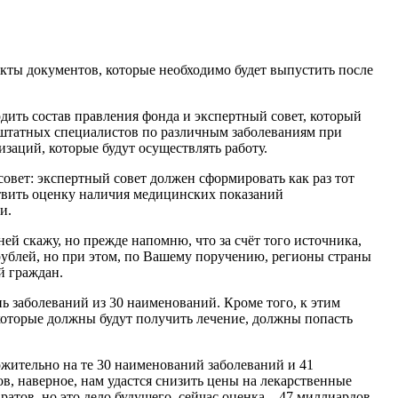
кты документов, которые необходимо будет выпустить после
рдить состав правления фонда и экспертный совет, который
нештатных специалистов по различным заболеваниям при
заций, которые будут осуществлять работу.
овет: экспертный совет должен сформировать как раз тот
твить оценку наличия медицинских показаний
и.
й скажу, но прежде напомню, что за счёт того источника,
рублей, но при этом, по Вашему поручению, регионы страны
й граждан.
 заболеваний из 30 наименований. Кроме того, к этим
 которые должны будут получить лечение, должны попасть
ожительно на те 30 наименований заболеваний и 41
в, наверное, нам удастся снизить цены на лекарственные
атов, но это дело будущего, сейчас оценка – 47 миллиардов