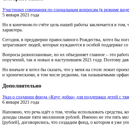
Участники совещания по социальным вопросам (в режиме вид
5 января 2021 года
Но в конечном-то счёте цель нашей работы заключается в том,
характера.
Сегодня, в преддверии православного Рождества, хотел бы пог
затрагивают людей, которые нуждаются в особой поддержке со 
Вопросы разноплановые, но их объединяет главное – это работ
поручений, так и новых в наступившем 2021 году. Поэтому дав
Но вначале я хотел бы сказать, что у меня на столе лежит пр
и хроническими, в том числе редкими, так называемыми орфа
Дополнительно
Указ о создании фонда «Круг добра» для поддержки детей с 
6 января 2021 года
Напомню, что речь идёт о том, чтобы использовать средства, 
доходы свыше пяти миллионов рублей. Именно не эти пять мил
[рублей], договорились, что создадим фонд, о котором я уже у