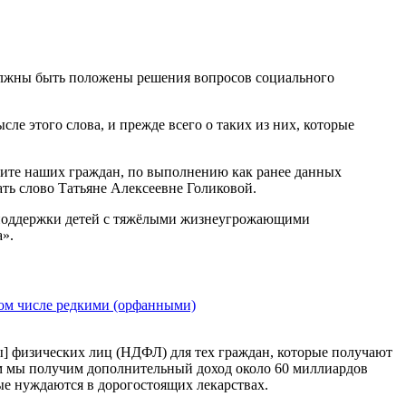
а должны быть положены решения вопросов социального
ле этого слова, и прежде всего о таких из них, которые
ащите наших граждан, по выполнению как ранее данных
ать слово Татьяне Алексеевне Голиковой.
нда поддержки детей с тяжёлыми жизнеугрожающими
».
том числе редкими (орфанными)
ды] физических лиц (НДФЛ) для тех граждан, которые получают
ом мы получим дополнительный доход около 60 миллиардов
рые нуждаются в дорогостоящих лекарствах.