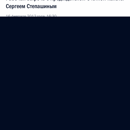
Сергеем Степашиным
16 февраля 2012 года, 16:30
Об исполнении поручения Президента о проверке
качества строительства жилых
и инфраструктурных объектов нового квартала
жилой застройки села Муслюмово
25 января 2012 года, 19:30
Заседание Общественного комитета сторонников
и регионального актива партии «Единая Россия»
15 ноября 2011 года, 10:00
Утверждён перечень поручений по итогам