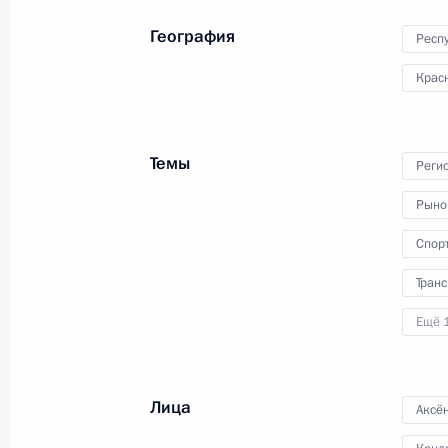
членами Совета
География
Безопасности
Респ
Крас
22 июня 2023 года
Видео, 15 мин.
Темы
Реги
Рыно
Спор
Транс
Ещё 
Лица
Аксё