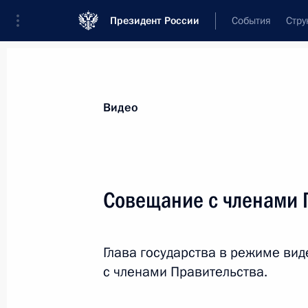
Президент России
События
Стру
Видеозаписи
Фотографии
Аудиозапи
Все материалы
Выступления
Совещан
Видео
Показа
Совещание с членами 
Совещание по ситуации
Глава государства в режиме в
в районе Крымского моста
с членами Правительства.