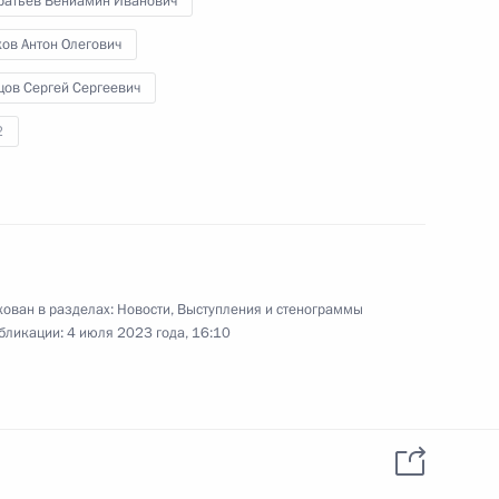
ратьев Вениамин Иванович
Встреча с главами
ов Антон Олегович
делегаций африканских
государств
цов Сергей Сергеевич
2
17 июня 2023 года
Видео, 39 мин.
ован в разделах:
Новости
,
Выступления и стенограммы
бликации:
4 июля 2023 года, 16:10