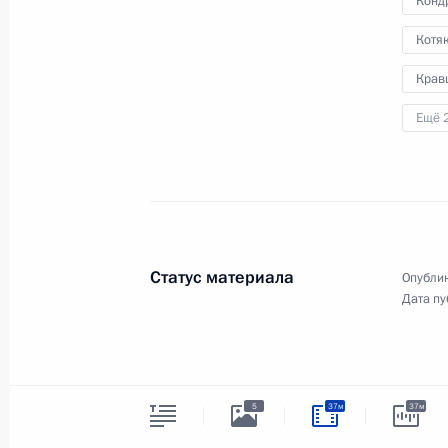
Конд
Совещание по развитию
Котяк
речного судоходства
Крав
Ещё 
20 июня 2023 года
Видео, 1 ч.
Статус материала
Опублик
Дата пу
5
37м
37м