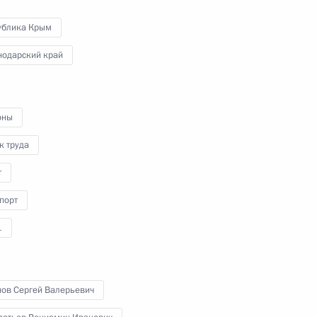
Правительства
ублика Крым
нодарский край
21 июня 2023 года
Видео, 22 мин.
оны
к труда
т
порт
1
нов Сергей Валерьевич