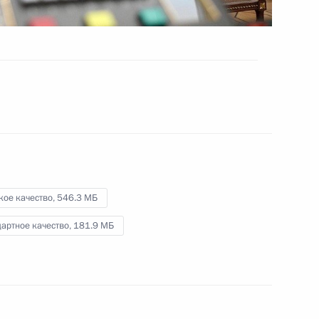
29 июня 2023 года
Видео, 1 ч.
кое качество,
546.3 МБ
артное качество,
181.9 МБ
Совещание с членами