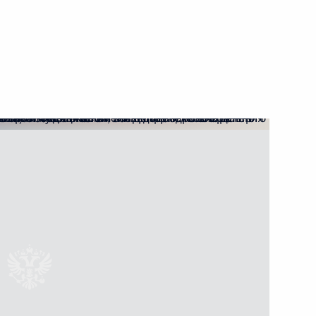
елемедицинских технологий
льного медицинского
инологии, академику РАН