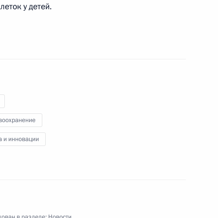
леток у детей.
ещания с членами
онгресса «Национальное
воохранение
а и инновации
тов в регионах
ован в разделе:
Новости