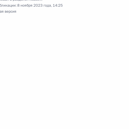
медицинской помощи на новых
бликации:
8 ноября 2023 года, 14:25
ая версия
января 2025 года
51 закона об обязательном
на 2024–2026 годы