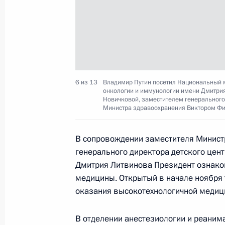
Открытие онкологических центров 
2 февраля 2024 года, 19:15
Посещение тульского областного к
6 из 13
Владимир Путин посетил Национальный м
2 февраля 2024 года, 18:30
онкологии и иммунологии имени Дмитрия
Новичковой, заместителем генерального
Министра здравоохранения Виктором Фи
В закон об обращении лекарственн
В сопровождении заместителя Минист
изменения в соответствии с прави
генерального директора детского цент
экономической комиссии
Дмитрия Литвинова Президент ознаком
30 января 2024 года, 20:00
медицины. Открытый в начале ноября 
оказания высокотехнологичной медиц
В отделении анестезиологии и реанима
Посещение онкологического центр