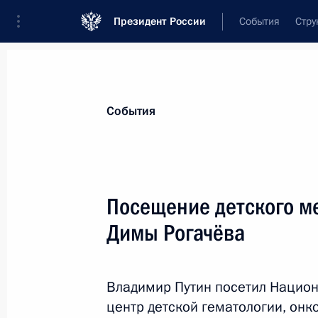
Президент России
События
Стру
Материалы по выбранной теме
События
Здравоохранение,
959 результатов
Посещение детского м
Показа
Димы Рогачёва
Пленарное заседание Форума буду
Владимир Путин посетил Нацио
14 февраля 2024 года, 19:10
центр детской гематологии, он