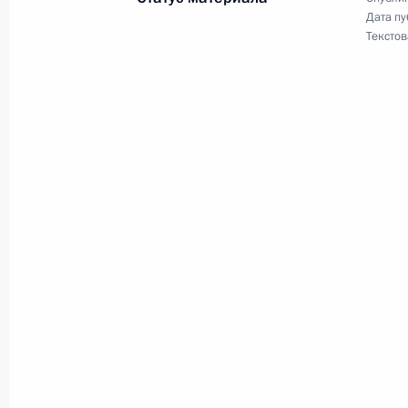
Срок предоставления бесплатной 
Дата пу
Текстов
территориях России продлён до 1 
27 ноября 2023 года, 18:25
Внесены изменения в статьи 15 и 
медицинском страховании
27 ноября 2023 года, 18:20
Подписан закон о бюджете ФОМС 
27 ноября 2023 года, 18:00