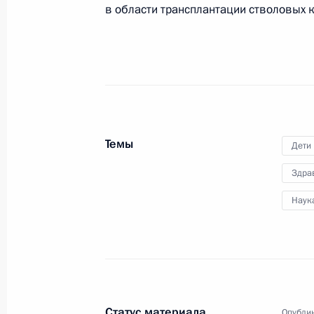
в области трансплантации стволовых к
Перечень поручений по итогам сов
Правительства
7 декабря 2023 года, 22:00
Видеообращение к участникам II к
Темы
Дети
здравоохранение»
Здра
1 декабря 2023 года, 10:00
Наук
Открытие новых медицинских объек
28 ноября 2023 года, 19:20
Статус материала
Опублик