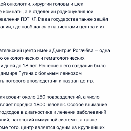
ой онкологии, хирургии головы и шеи
е комнаты, а в отделении радионуклидной
равления ПЭТ КТ. Глава государства также зашёл
апии, где пообщался с пациентами центра и их
ечень случаев медицинского
нта или его законного
тельский центр имени Дмитрия Рогачёва – одна
ю онкологических и гематологических
и дней до 18 лет. Решение о его создании было
ладимира Путина с больным лейкозом
ь которого впоследствии и назван центр.
нения, направленные
ния отношений в области
ния входит около 150 подразделений, а число
дами
вляет порядка 1800 человек. Особое внимание
одходов в диагностике и лечении заболеваний
ний, патологий иммунной системы, а также
оме того, центр является одним из крупнейших