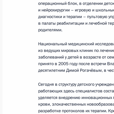
операционный блок, в отделении детск
25 января 2024 года, 22:10
и нейрохирургии – игровую и школьны
диагностики и терапии – пультовую уп
в палаты реабилитации и лечебной тер
родителями.
Подписан закон, расширяющий пер
вмешательства без согласия пацие
Национальный медицинский исследова
представителя
из ведущих мировых клиник по лечени
25 декабря 2023 года, 18:20
заболеваний у детей в возрасте от сем
принято в 2005 году после встречи В
десятилетним Димой Рогачёвым, в чест
В законодательство внесены изме
на совершенствование регулирова
Сегодня в структуру детского учрежде
обращения с биологическими отхо
работающих здесь специалистов соста
уделяется внедрению инновационных п
12 декабря 2023 года, 12:35
крови, злокачественных новообразова
разработке протоколов их терапии. Кр