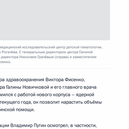
в регионах России
линического онкодиспансера
едицинский исследовательский центр детской гематологии,
 Рогачёва. С генеральным директором центра Галиной
 директора Николаем Грачёвым (справа) и заместителем
сенко.
ых средств внесены
ра здравоохранения Виктора Фисенко,
лами Евразийской
ра Галины Новичковой и его главного врача
ился с работой нового корпуса – ядерной
текущего года, он позволит нарастить объёмы
инской помощи.
ции Владимир Путин осмотрел, в частности,
а