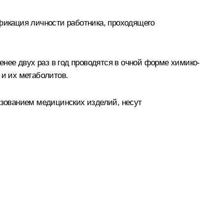
икация личности работника, проходящего
нее двух раз в год проводятся в очной форме химико-
 и их метаболитов.
зованием медицинских изделий, несут