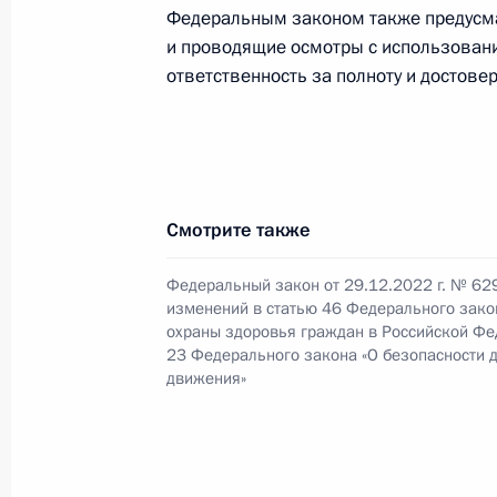
Федеральным законом также предусма
и проводящие осмотры с использовани
Мария Львова-Белова посетила Бе
ответственность за полноту и достове
13 декабря 2022 года, 19:00
Уточнены наименования медицинск
Смотрите также
оказывающих помощь больным тубе
обеспечения их работников социа
Федеральный закон от 29.12.2022 г. № 62
5 декабря 2022 года, 15:15
изменений в статью 46 Федерального зако
охраны здоровья граждан в Российской Фе
23 Федерального закона «О безопасности 
движения»
В законодательство внесены изме
на совершенствование механизмов
наркоманией