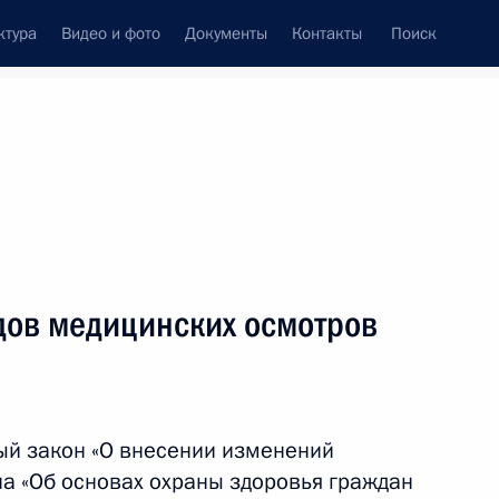
ктура
Видео и фото
Документы
Контакты
Поиск
Все темы
Подписаться на ленту
дов медицинских осмотров
ть следующие материалы
я в регионах России
ый закон «О внесении изменений
на «Об основах охраны здоровья граждан