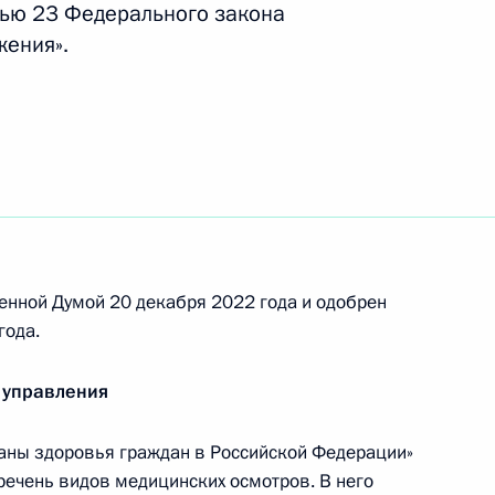
тью 23 Федерального закона
жения».
рхангельской области
 Собяниным
енной Думой 20 декабря 2022 года и одобрен
года.
 области Игорем Артамоновым
 управления
аны здоровья граждан в Российской Федерации»
ечень видов медицинских осмотров. В него