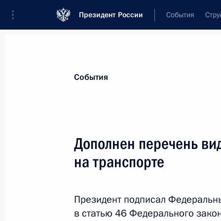
Президент России
События
Стру
Материалы по выбранной теме
События
Здравоохранение,
959 результатов
Дополнен перечень ви
Показа
на транспорте
Открытие объектов здравоохранени
Президент подписал Федеральн
15 февраля 2023 года, 18:05
в статью 46 Федерального зако