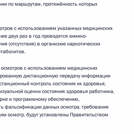
ии по маршрутам, протяжённость которых
мотров с использованием указанных медицинских
бслуживания граждан внесены
ее двух раз в год проводятся химико-
ия (отсутствия) в организме наркотических
ения социальных услуг
етаболитов.
 осмотров с использованием медицинских
ированную дистанционную передачу информации
станционный контроль состояния их здоровья,
нии Фонда поддержки детей
зуальной оценки состояния здоровья работника,
хроническими
ерке и программному обеспечению,
ими (орфанными)
ь фальсификации данных осмотра, требования
им осмотр, будут установлены Правительством