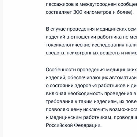
пассажиров в междугороднем сообщен
20 декабря 2022 года, 21:10
составляет 300 километров и более).
В случае проведения медицинских ос
В закон об основах социального о
изделий в отношении работника не мен
токсикологические исследования налич
изменения, касающиеся предоставл
средств, психотропных веществ и их м
на дому
19 декабря 2022 года, 15:00
Особенности проведения медицинских
изделий, обеспечивающих автоматиз
о состоянии здоровья работников и ди
Внесены изменения в Указ о созда
включая необходимость проведения ви
с тяжёлыми жизнеугрожающими и 
требования к таким изделиям, их пов
заболеваниями, в том числе редк
позволяющему исключить возможност
заболеваниями
к медицинским работникам, проводящ
Российской Федерации.
15 декабря 2022 года, 16:50