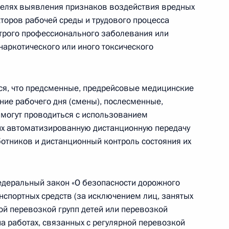
ва
елях выявления признаков воздействия вредных
торов рабочей среды и трудового процесса
строго профессионального заболевания или
наркотического или иного токсического
ких осмотров на транспорте
я, что предсменные, предрейсовые медицинские
ние рабочего дня (смены), послесменные,
могут проводиться с использованием
х автоматизированную дистанционную передачу
ародной Республики Денисом
отников и дистанционный контроль состояния их
едеральный закон «О безопасности дорожного
нспортных средств (за исключением лиц, занятых
ой перевозкой групп детей или перевозкой
ародной Республики Леонидом
на работах, связанных с регулярной перевозкой