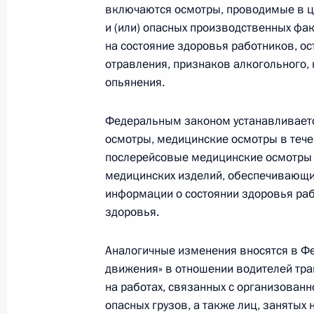
Совещание с членами Правительст
включаются осмотры, проводимые в ц
и (или) опасных производственных фак
11 января 2023 года, 15:50
на состояние здоровья работников, о
отравления, признаков алкогольного, 
опьянения.
Дополнен перечень видов медицинс
Федеральным законом устанавливаетс
29 декабря 2022 года, 20:40
осмотры, медицинские осмотры в тече
послерейсовые медицинские осмотры 
медицинских изделий, обеспечивающи
Встреча с врио главы Донецкой Н
информации о состоянии здоровья раб
Пушилиным
здоровья.
20 декабря 2022 года, 22:30
Аналогичные изменения вносятся в Ф
движения» в отношении водителей тра
на работах, связанных с организованн
Встреча с врио главы Луганской Н
опасных грузов, а также лиц, занятых 
Пасечником