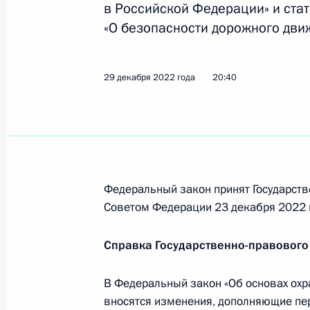
в Российской Федерации» и ста
«О безопасности дорожного дви
Рабочая встреча с губернатором А
Александром Цыбульским
29 декабря 2022 года
20:40
10 февраля 2023 года, 20:00
Встреча с мэром Москвы Сергеем
7 февраля 2023 года, 13:40
Федеральный закон принят Государств
Советом Федерации 23 декабря 2022 
Встреча с губернатором Липецкой
Справка Государственно-правового
12 января 2023 года, 14:10
В Федеральный закон «Об основах охр
вносятся изменения, дополняющие пер