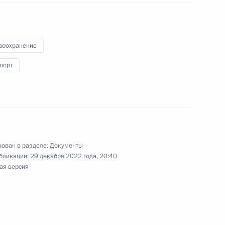
воохранение
51 закона об обязательном
порт
ёте тарифа страхового взноса
ахование неработающего
ован в разделе:
Документы
бликации:
29 декабря 2022 года, 20:40
ая версия
нение, касающееся