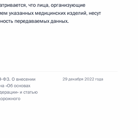
тривается, что лица, организующие
ем указанных медицинских изделий, несут
лгородскую область
рность передаваемых данных.
их организаций,
ркулёзом, в целях лучшего
льными гарантиями
9-ФЗ. О внесении
29 декабря 2022 года
на «Об основах
дерации» и статью
дорожного
нения, направленные
 реабилитации больных