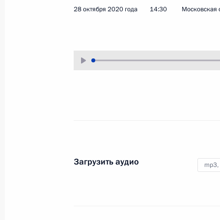
28 октября 2020 года
14:30
Московская 
10 ноября 2020 года
Аудио, 3 ч.
Под председательством
Владимира Путина в режиме
видеоконференции состоялось
заседание Совета глав
государств – членов Шанхайской
организации сотрудничества.
Совещание
по финансированию
Загрузить аудио
mp3,
и развитию космической
отрасли
2 ноября 2020 года
Аудио, 5 мин.