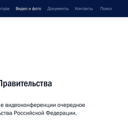
ктура
Видео и фото
Документы
Контакты
Поиск
си
ия, встречи
Встречи со СМИ
ноябрь, 2020
ть следующие материалы
Правительства
Встреча с Президентом
ме видеоконференции очередное
Сирии Башаром Асадом
ьства Российской Федерации.