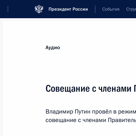
Президент России
События
Стру
Видеозаписи
Фотографии
Аудиозапи
Все материалы
Выступления
Совещан
Аудио
Показа
Совещание с членами 
Заседание Совета глав
Владимир Путин провёл в режи
государств – членов ШОС
совещание с членами Правител