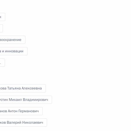
Владимир Путин провёл в режиме
видеоконференции очередное
совещание с членами
и
Правительства Российской
Федерации.
воохранение
а и инновации
1
Совещание
по экономическим вопросам
кова Татьяна Алексеевна
стин Михаил Владимирович
23 октября 2020 года
Аудио, 5 мин.
анов Антон Германович
Владимир Путин провёл в режиме
ков Валерий Николаевич
видеоконференции совещание
по экономическим вопросам.