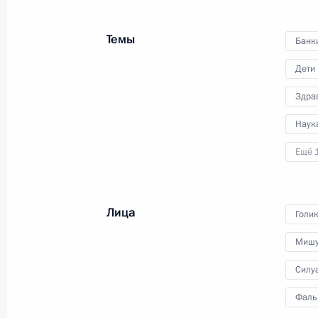
Владимир Путин провёл
совещание по вопросам
Темы
финансирования и развития
Банк
ракетно-космической отрасли.
Дети
Совещание состоялось в режиме
видеоконференции.
Здра
Наук
Ещё 
Заседание Совета
по культуре и искусству
Лица
Голи
Мишу
27 октября 2020 года
Аудио, 2 ч.
Силу
Президент провёл в режиме
Фаль
видеоконференции заседание
Совета по культуре и искусству.