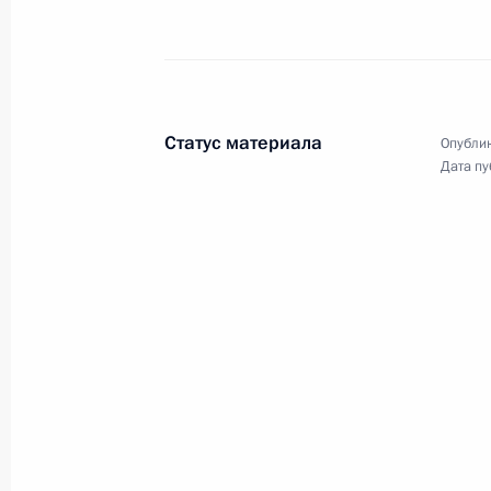
Заседание дискуссионного
Статус материала
Опублик
клуба «Валдай»
Дата пу
22 октября 2020 года
Аудио, 3 ч.
Владимир Путин в режиме
видеоконференции принял участи
в итоговой пленарной
сессии XVII ежегодного заседания
Международного дискуссионного
клуба «Валдай».