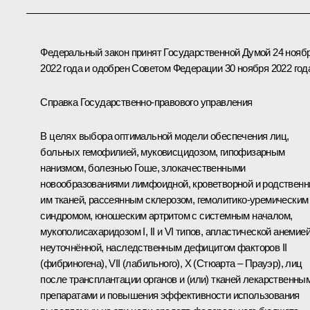
Федеральный закон принят Государственной Думой 24 нояб
2022 года и одобрен Советом Федерации 30 ноября 2022 год
Справка Государственно-правового управления
В целях выбора оптимальной модели обеспечения лиц,
больных гемофилией, муковисцидозом, гипофизарным
нанизмом, болезнью Гоше, злокачественными
новообразованиями лимфоидной, кроветворной и родствен
им тканей, рассеянным склерозом, гемолитико-уремическим
синдромом, юношеским артритом с системным началом,
мукополисахаридозом I, II и VI типов, апластической анемие
неуточнённой, наследственным дефицитом факторов II
(фибриногена), VII (лабильного), X (Стюарта – Прауэр), лиц
после трансплантации органов и (или) тканей лекарственны
препаратами и повышения эффективности использования