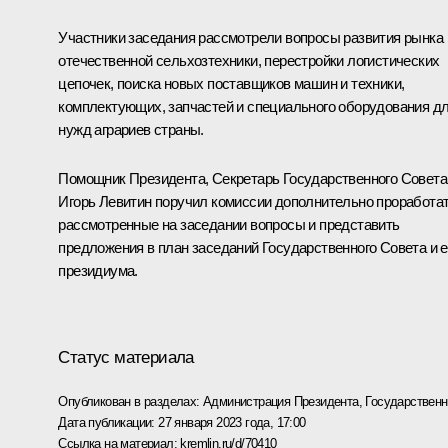
Участники заседания рассмотрели вопросы развития рынка
отечественной сельхозтехники, перестройки логистических
цепочек, поиска новых поставщиков машин и техники,
комплектующих, запчастей и специального оборудования д
нужд аграриев страны.
Помощник Президента, Секретарь Государственного Совета
Игорь Левитин поручил комиссии дополнительно проработа
рассмотренные на заседании вопросы и представить
предложения в план заседаний Государственного Совета и е
президиума.
Статус материала
Опубликован в разделах:
Администрация Президента
,
Государствен
Дата публикации:
27 января 2023 года, 17:00
Ссылка на материал:
kremlin.ru/d/70410