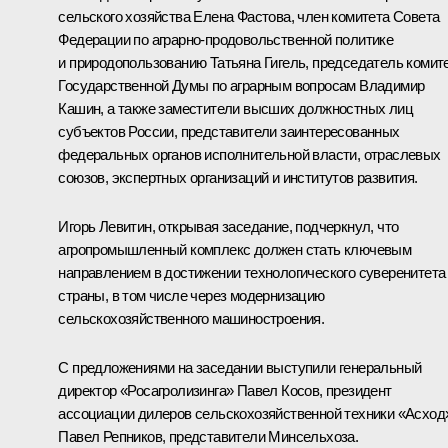
сельского хозяйства Елена Фастова, член комитета Совета
Федерации по аграрно-продовольственной политике
и природопользованию Татьяна Гигель, председатель комит
Государственной Думы по аграрным вопросам Владимир
Кашин, а также заместители высших должностных лиц
субъектов России, представители заинтересованных
федеральных органов исполнительной власти, отраслевых
союзов, экспертных организаций и институтов развития.
Игорь Левитин
, открывая заседание, подчеркнул, что
агропромышленный комплекс должен стать ключевым
направлением в достижении технологического суверенитета
страны, в том числе через модернизацию
сельскохозяйственного машиностроения.
С предложениями на заседании выступили генеральный
директор «Росагролизинга» Павел Косов, президент
ассоциации дилеров сельскохозяйственной техники «Асход
Павел Репников, представители Минсельхоза.