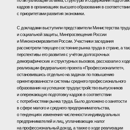
по актуализации объёма, структуры и содержания подготовк
кадров в организациях высшего образования в соответствии
с приоритетами развития экономики.
С докладами выступили представители Министерства труд
и социальной защиты, Минпросвещения России
и Минэкономразвития России. Участники заседания
рассмотрели текущее состояние рынка труда в стране, а та
перспективы его развития с учётом долгосрочных
демографических и структурных вызовов, рассказали о ход
реализации федерального проекта «Профессионалитет»,
остановившись отдельно на задачах по повышению
ориентированности системы среднего профессионального
образования на успешное трудоустройство выпускников
и опережающую подготовку кадров в соответствии
с потребностями рынка труда. Было доложено о занятости
в сфере малого и среднего предпринимательства,
о тенденциях изменения численности индивидуальных
предпринимателей и лиц, уплачивающих налог
на профессиональный доход, а также о ходе реализации