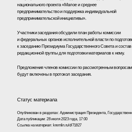
национального проекта «Малое и среднее
предпринимательство и поддержка индивидуальной
предпринимательской инициативы».
Участники заседания обсудили план работы комиссии
и федеральных органов исполнительной власти по подготов
к заседанию Президиума Государственного Совета и состав
редакционной группы для подготовки материалов к нему.
Предложения членов комиссии по рассмотренным вопросам
будут включены в протокол заседания.
Статус материала
Опубликован в разделах:
Администрация Президента
,
Государствен
Дата публикации:
28 июля 2023 года, 17:00
Ссылка на материал:
kremlin.ru/d/71827