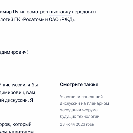
димир Путин осмотрел
выставку
передовых
логий ГК «Росатом» и ОАО «РЖД».
и, участвовавшей в 8-й
иаде в Белграде (Сербия)
адимирович!
Смотрите также
 дискуссии, я бы
ии, участвовавшей в 34-й
димирович, вам,
мпиаде в Эль-Айне (ОАЭ)
Участники панельной
й дискуссии. Я
дискуссии на пленарном
заседании Форума
будущих технологий
оров, который
13 июля 2023 года
ском квантовом