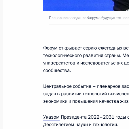
Заседание комиссии Госсовета по 
Пленарное заседание Форума будущих технол
23 августа 2023 года, 14:00
Подписан Указ о порядке разработ
Форум открывает серию ежегодных вс
научно-технологического развития
технологического развития страны. М
университетов и исследовательских це
17 августа 2023 года, 15:50
сообщества.
Центральное событие – пленарное за
Встреча с главой госкорпорации «
задач в развитии технологий вычислен
экономики и повышения качества жиз
7 августа 2023 года, 14:10
Указом
Президента 2022–2031 годы 
Десятилетием науки и технологий.
Подписан закон, определяющий пр