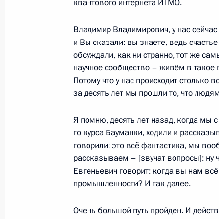
квантового интернета ИТМО.
на их приобретение или получение
для использования в технологическ
Владимир Владимирович, у нас сейчас
испытательных целях
и Вы сказали: вы знаете, ведь счастье 
10 июля 2023 года, 14:05
обсуждали, как ни странно, тот же сам
научное сообщество – живём в такое 
Потому что у нас происходит столько в
за десять лет мы прошли то, что людям
Встреча с главой «Роскосмоса» Ю
30 июня 2023 года, 20:05
Я помню, десять лет назад, когда мы 
го курса Бауманки, ходили и рассказы
говорили: это всё фантастика, мы воо
Определены условия применения м
рассказываем – [звучат вопросы]: ну ч
деятельности в сфере промышленно
Евгеньевич говорит: когда вы нам всё
промышленности? И так далее.
высоких технологий
13 июня 2023 года, 18:05
Очень большой путь пройден. И действ