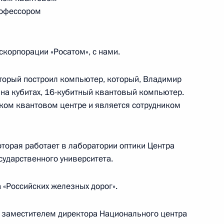
ии, участвовавшей в 64-й
рофессором
лимпиаде в Японии
скорпорации «Росатом», с нами.
щих технологий
торый построил компьютер, который, Владимир
на кубитах, 16-кубитный квантовый компьютер.
ском квантовом центре и является сотрудником
области квантовых технологий
торая работает в лаборатории оптики Центра
сударственного университета.
 «Российских железных дорог».
ку или производство
 заместителем директора Национального центра
еприпасов, наделены правом