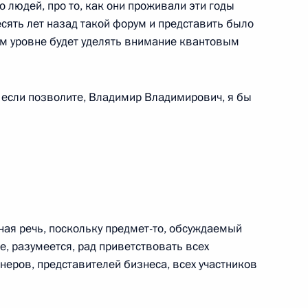
о людей, про то, как они проживали эти годы
сять лет назад такой форум и представить было
х премий в области науки
ом уровне будет уделять внимание квантовым
 если позволите, Владимир Владимирович, я бы
ецкого автономного округа
ная речь, поскольку предмет-то, обсуждаемый
е, разумеется, рад приветствовать всех
едания Совета по науке
неров, представителей бизнеса, всех участников