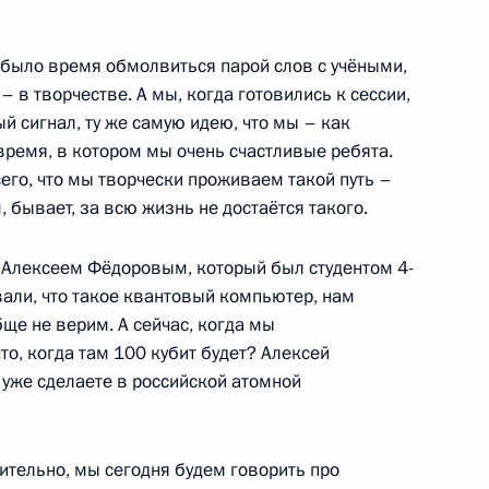
 во временное пользование
их и научно-технических
 было время обмолвиться парой слов с учёными,
– в творчестве. А мы, когда готовились к сессии,
ый сигнал, ту же самую идею, что мы – как
время, в котором мы очень счастливые ребята.
сего, что мы творчески проживаем такой путь –
, бывает, за всю жизнь не достаётся такого.
рием Борисовым
с Алексеем Фёдоровым, который был студентом 4-
вали, что такое квантовый компьютер, нам
бще не верим. А сейчас, когда мы
ер стимулирования
то, когда там 100 кубит будет? Алексей
сти к технопаркам в сфере
 уже сделаете в российской атомной
ительно, мы сегодня будем говорить про