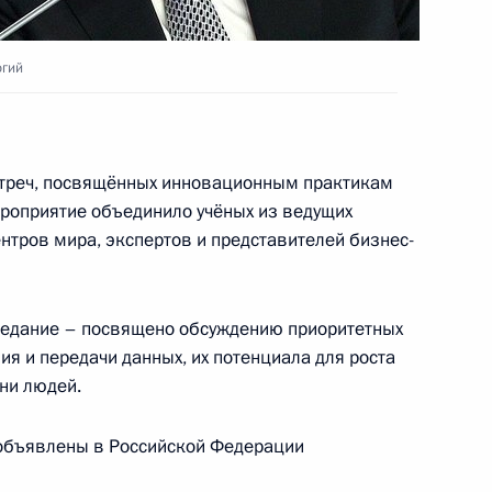
направлению «Наука»
огий
ки и корректировки прогноза
треч, посвящённых инновационным практикам
 Российской Федерации
ероприятие объединило учёных из ведущих
нтров мира, экспертов и представителей бизнес-
седание – посвящено обсуждению приоритетных
Ростех» Сергеем Чемезовым
ия и передачи данных, их потенциала для роста
ни людей.
объявлены в Российской Федерации
авовые основы деятельности