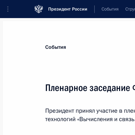
Президент России
События
Стру
Материалы по выбранной теме
События
Наука и инновации,
885 результат
Пленарное заседание 
Показа
Президент принял участие в пл
Встреча с участниками финальног
технологий «Вычисления и связь
олимпиады по финансовой безопас
4 октября 2023 года, 16:25