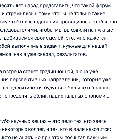
десять лет назад представить, что такой форум
 и стремились к тому, чтобы не только такие
ечи со студентами вузов
ому, чтобы исследования проводились, чтобы они
сследователями, чтобы мы выходили на нужные
ы добиваемся своих целей, это, мне кажется,
собой выполнимые задачи, нужные для нашей
мся, как я уже сказал, результатов.
ть предыдущие материалы
 встреча станет традиционной, а она уже
ения перспективных направлений, которые уже
ющего десятилетия будут всё больше и больше
нет определять облик национальных экономик,
енно-Морского Флота
губо научных вещах – это дело тех, кто здесь
некоторых коллег, и тех, кто в зале находится:
никто не знает. Но при этом посчитал важным