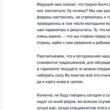
Ведущий наш сказал, что трудно было 
мог состояться. Ну почему? Мы как раз
Перечень поручений по итогам встр
форумы состоялись, но стремились к т
проводились в том числе молодыми и
6 апреля 2023 года, 18:00
нам параметры и результаты. То, что м
очень важно, – что мы ставим перед 
страны, идём к ним уверенно и добивае
Показа
Рассчитываем, что и сегодняшняя наша
становится традиционной, для обсужд
в горизонте текущего, в начале следу
набирать силу. Во многом всё это ста
да и карту мира в целом.
Встреча с военнослужащими Во
26 июля 2026 года
Конечно, не буду говорить сегодня о су
сидит со мной рядом, во всяком случае 
лучше вас, лучше специалистов этого 