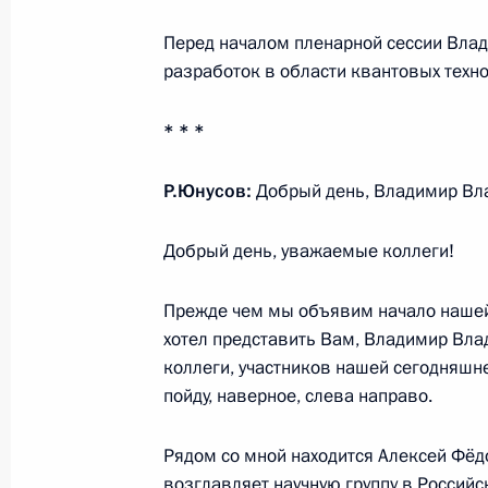
технологических компаний
Перед началом пленарной сессии Вла
4 августа 2023 года, 19:50
разработок в области квантовых техно
* * *
Сборной команде школьников Росси
Европейской географической олимп
Р.Юнусов:
Добрый день, Владимир Вл
14 июля 2023 года, 21:30
Добрый день, уважаемые коллеги!
Прежде чем мы объявим начало нашей
Сборной команде школьников Росс
хотел представить Вам, Владимир Вла
Международной биологической оли
коллеги, участников нашей сегодняшне
пойду, наверное, слева направо.
14 июля 2023 года, 21:00
Рядом со мной находится Алексей Фёд
возглавляет научную группу в Россий