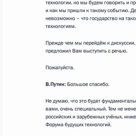
технологии, но мы будем говорить и пр
и как мы пришли к такому событию. Де
Указ о присуждении Государственны
невозможно – что государство на так
и технологий 2022 года
технологиям.
11 июня 2023 года, 10:20
Прежде чем мы перейдём к дискуссии,
предложил Вам выступить с речью.
Встреча с губернатором Ямало-Нен
Пожалуйста.
Дмитрием Артюховым
25 апреля 2023 года, 13:30
В.Путин:
Большое спасибо.
Не думаю, что это будет фундаменталь
вами, очень специальный. Тем не мене
Перечень поручений по итогам зас
российских и зарубежных учёных, инже
и образованию
Форума будущих технологий.
20 апреля 2023 года, 20:30