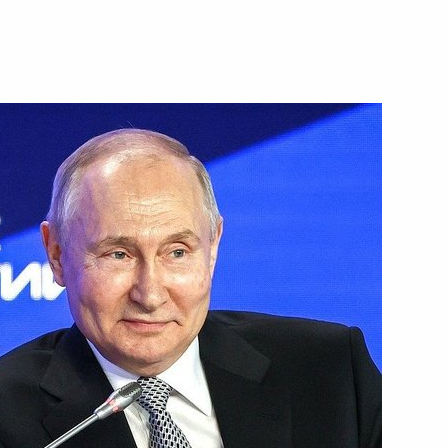
я электроника – Валдай»
рщиками
речи с учёными и пленарного
гий