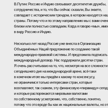
В.Путин:
Россию и Индию связывают десятилетия дружбы,
сотрудничества, и то, что Вы сейчас сказали, Вы знаете,
совпадает с историческим трендом, в котором находятся на
страны. Потому что и по этому направлению мы с вами очен
близки или полностью совпадаем. Когда я говорю «мы», име
в виду Россию и Индию.
Несколько лет назад Россия уже внесла в Организацию
Объединённых Наций предложение по созданию такой
международно-правовой системы. И предложила подписать
международный договор. Нас поддержали десятки стран.
Я очень рассчитываю на то, что, несмотря на все сложности
сегодняшнего дня на международной арене, всё-таки
в конечном итоге мы придём к какому-то консенсусу,
не ограничимся только интересами стран, которые
возглавляют, так скажем, эту финансовую «пирамиду» сегод
и которые распоряжаются мировыми валютами
по собственному усмотрению, что, собственно, понятно,
потому что это вроде бы как их национальные валюты, но э