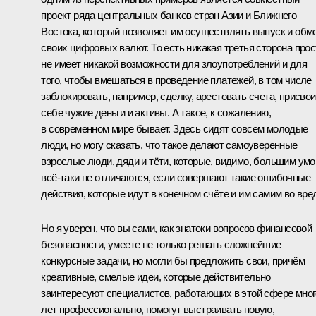
проект ряда центральных банков стран Азии и Ближнего
Востока, который позволяет им осуществлять выпуск и обм
своих цифровых валют. То есть никакая третья сторона прос
не имеет никакой возможности для злоупотреблений и для
того, чтобы вмешаться в проведение платежей, в том числе
заблокировать, например, сделку, арестовать счета, присвои
себе чужие деньги и активы. А такое, к сожалению,
в современном мире бывает. Здесь сидят совсем молодые
люди, но могу сказать, что такое делают самоуверенные
взрослые люди, дяди и тёти, которые, видимо, большим ум
всё-таки не отличаются, если совершают такие ошибочные
действия, которые идут в конечном счёте и им самим во вре
Но я уверен, что вы сами, как знатоки вопросов финансовой
безопасности, умеете не только решать сложнейшие
конкурсные задачи, но могли бы предложить свои, причём
креативные, смелые идеи, которые действительно
заинтересуют специалистов, работающих в этой сфере мног
лет профессионально, помогут выстраивать новую,