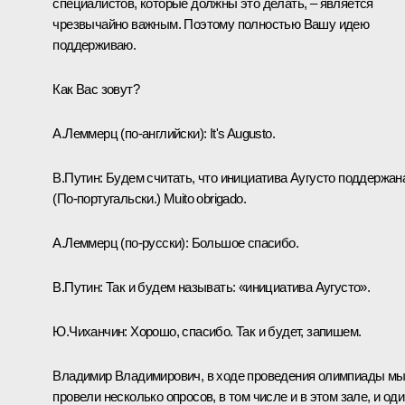
специалистов, которые должны это делать, – является
чрезвычайно важным. Поэтому полностью Вашу идею
поддерживаю.
Как Вас зовут?
А.Леммерц
(по-английски)
:
It's Augusto.
В.Путин:
Будем считать, что инициатива Аугусто поддержан
(По-португальски.)
Muito obrigado.
А.Леммерц
(по-русски)
:
Большое спасибо.
В.Путин:
Так и будем называть: «инициатива Аугусто».
Ю.Чиханчин:
Хорошо, спасибо. Так и будет, запишем.
Владимир Владимирович, в ходе проведения олимпиады м
провели несколько опросов, в том числе и в этом зале, и оди