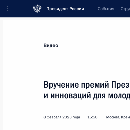
Президент России
События
Стру
Видеозаписи
Фотографии
Аудиозапи
Все материалы
Выступления
Совещан
Видео
Показа
Вручение премий Прези
и инноваций для моло
Поздравление
военнослужащим
8 февраля 2023 года
15:50
Москва, Кре
и ветеранам Сил