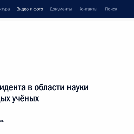
ктура
Видео и фото
Документы
Контакты
Поиск
си
ия, встречи
Встречи со СМИ
февраль, 2023
ть следующие материалы
дента в области науки
дых учёных
Поздравление по случаю Дня
защитника Отечества
мль