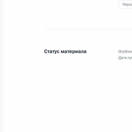
по случаю 100-летия
Наук
гражданской авиации
России
9 февраля 2023 года
Видео, 24 мин.
Статус материала
Опублик
Дата пу