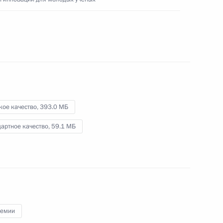
15 февраля 2023 года
Видео, 5 мин.
кое качество,
393.0 МБ
артное качество,
59.1 МБ
ремии
Заседание наблюдательного