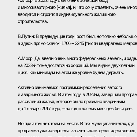
А.Моор:
В 2022 году был очень большой ввод
и многоквартирного [жилья], и, что хочу отметить, очень мног
вводится и строится индивидуального жилищного
строительства.
В.Путин:
В предыдущие годы рост был, но только небольшо
а здесь прямо скачок: 1706 – 2245 [тысяч квадратных метров
А.Моор:
Да, ввели очень много федеральных земель, и заде
на 2023-й тоже достаточно хороший. Мы видим двухлетний
цикл. Как минимум на этом же уровне будем держать.
Активно занимаемся программой расселения ветхого
и аварийного жилья. В этом году, в 2023-м, завершим програ
расселения жилья, которое было признано аварийным
до 1 января 2017 года, – на год и восемь месяцев быстрее.
Но при этом не стоим на месте. В тех муниципалитетах, где
программа уже завершена, за счёт своих денег идём вперёд