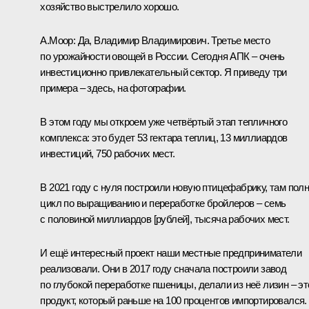
хозяйство выстрелило хорошо.
А.Моор:
Да, Владимир Владимирович. Третье место
по урожайности овощей в России. Сегодня АПК – очень
инвестиционно привлекательный сектор. Я приведу три
примера – здесь, на фотографии.
В этом году мы откроем уже четвёртый этап тепличного
комплекса: это будет 53 гектара теплиц, 13 миллиардов
инвестиций, 750 рабочих мест.
В 2021 году с нуля построили новую птицефабрику, там пол
цикл по выращиванию и переработке бройлеров – семь
с половиной миллиардов [рублей], тысяча рабочих мест.
И ещё интересный проект наши местные предприниматели
реализовали. Они в 2017 году сначала построили завод
по глубокой переработке пшеницы, делали из неё лизин – эт
продукт, который раньше на 100 процентов импортировался.