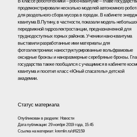
В классе робототехники – робо-квантуме – главе государств
продемонстрировали несколько моделей автономного робот
для раздельного сбора мусора в городах. В кабинете энердж
квантума В.Путину, в частности, показали модель небольшо
передвижной гидроэлектростанции, предназначенной для
труднодоступных горных районов. Ученики нано-квантума
выставили разработанные ими материалы для
фотоэлектроники: наноструктурированные вольфрамовые
оксидные бронзы и наноразмерные серебряные бронзы. Гла
государства также пообщался с учащимися в кабинете косм
квантума и посетил класс «Юный спасатель» детской
академии.
Статус материала
Опубликован в разделе:
Новости
Дата публикации:
29 ноября 2019 года, 15:45
Ссылка на материал:
kremlin.ru/d/62159