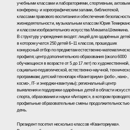
учебными классами и лабораториями, спортивным, актовым
конференц- и хореографическим залами, библиотекой,
классами правового воспитания и обеспечения безопасност
жизнедеятельности, музыкальным классом Юрия Темиркан
и классом изобразительного искусства Михаила Шемякина.
В структуру учреждения входят: лицей для одарённых детей
в котором учатся 250 детей 6–11 классов, прошедших
конкурсный отбор по предметам естественно-математическ
профиля; центр дополнительного образования (около 6000
обучающихся в возрасте от 5 до 17 лет) по художественной,
социально-педагогической, естественно-научной, техническ
программам; детский технопарк «Кванториум» (робо-, нано-,
космо-, IT- и энерджи-квантумы); региональный центр
выявления и поддержки одарённых детей в области искусст
спорта, образования и науки «Антарес», в котором проводят
профильные образовательные смены продолжительностью
день.
Президент посетил несколько классов «Кванториума».