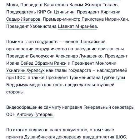
Моди
, Президент Казахстана
Касым-Жомарт Токаев
,
Председатель КНР
Си Цзиньпин
, Президент Киргизии
Садыр Жапаров
, Премьер-министр Пакистана Имран-Хан,
Президент Узбекистана
Шавкат Мирзиёев
.
Помимо глав государств – членов
Шанхайской
организации сотрудничества
на заседание приглашены
Президент Белоруссии
Александр Лукашенко
, Президент
Ирана
Сейед Эбрахим Раиси
и Президент Монголии
Ухнагийн Хурэлсух
как главы государств – наблюдателей
при ШОС, а также Президент Туркменистана
Гурбангулы
Бердымухамедов
как гость председательствующей
стороны.
Видеообращение саммиту направил Генеральный секретарь
ООН
Антониу Гутерреш
.
По итогам подписан
пакет документов
, в том числе
принята
Душанбинская декларация двадцатилетия ШОС
.