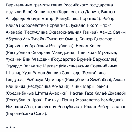
Верительные грамоты главе Российского государства
вручили Якоб Хеннингсен (Королевство Дания), Виктор
Альфредо Вердун Битар (Республика Парагвай), Роберт
Квиле (Королевство Норвегия), Лусиано Нкого Ндонг
Айекаба (Республика Экваториальная Гвинея), Хамуд Салим
Абдулла Аль Тувайх (Султанат Оман), Башар Джаафари
(Сирийская Арабская Республика), Ненад Колев
(Республика Северная Македония), Пенгиран Мухаммад
Хусаини Бин Алауддин (Государство Бруней-Даруссалам),
Эдуардо Вильегас Мехиас (Мексиканские Соединённые
Штаты), Хуан Рамон Эльвир Сальгадо (Республика
Гондурас), Амброуз Мутинири (Республика Зимбабве), Алхас
Квициниа (Республика Абхазия), Линн Мари Трейси
(Соединённые Штаты Америки), Кахтан Таха Халаф Джанаби
(Республика Ирак), Пичкхун Паня (Королевство Камбоджа),
Ньянкой Аба (Гвинейская Республика), Ролан Робер Галараг
(Европейский Союз).
* * *