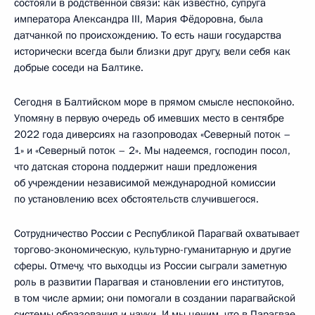
состояли в родственной связи: как известно, супруга
императора Александра III, Мария Фёдоровна, была
датчанкой по происхождению. То есть наши государства
исторически всегда были близки друг другу, вели себя как
добрые соседи на Балтике.
Сегодня в Балтийском море в прямом смысле неспокойно.
Упомяну в первую очередь об имевших место в сентябре
2022 года диверсиях на газопроводах «Северный поток –
1» и «Северный поток – 2». Мы надеемся, господин посол,
что датская сторона поддержит наши предложения
об учреждении независимой международной комиссии
по установлению всех обстоятельств случившегося.
Сотрудничество России с Республикой Парагвай охватывает
торгово-экономическую, культурно-гуманитарную и другие
сферы. Отмечу, что выходцы из России сыграли заметную
роль в развитии Парагвая и становлении его институтов,
в том числе армии; они помогали в создании парагвайской
системы образования и науки. И мы ценим, что в Парагвае