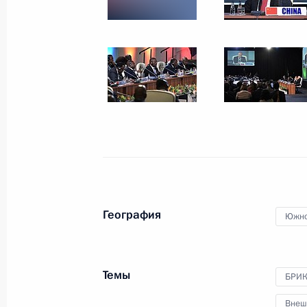
БРИКС, который пройдёт в режиме
индийским председательством
6 сентября 2021 года, 14:00
Саммит БРИКС
17 ноября 2020 года, 16:20
Принято решение о переносе сам
География
Южно
27 мая 2020 года, 15:00
Темы
БРИ
Владимир Путин ответил на вопрос
Внеш