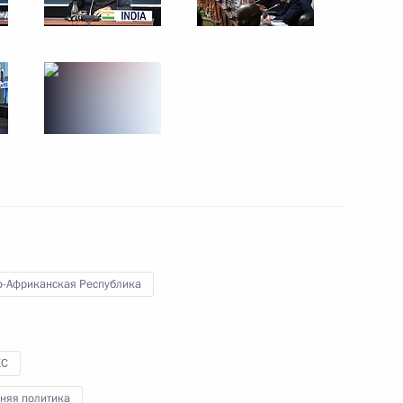
 видеоконференции под
митов БРИКС и ШОС
-Африканская Республика
КС
ы российских журналистов
няя политика