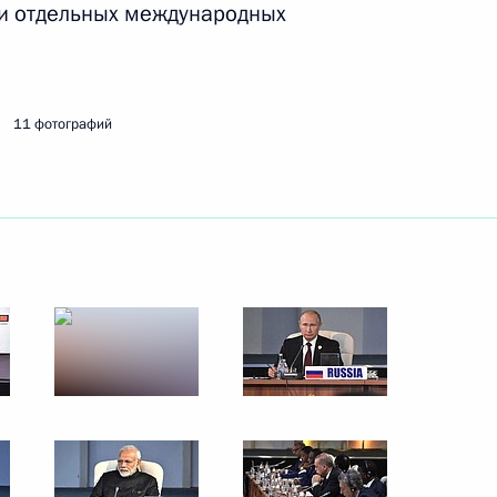
и отдельных международных
астие в XIV саммите БРИКС
11 фотографий
 форума БРИКС
участие в XIII саммите