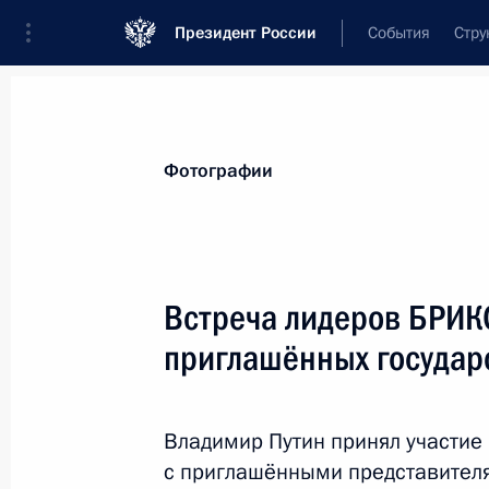
Президент России
События
Стру
Материалы по выбранной теме
Фотографии
БРИКС,
169 результатов
Встреча лидеров БРИК
Показа
приглашённых государ
Саммит БРИКС
Владимир Путин принял участие
23 июня 2022 года, 16:40
с приглашёнными представителя