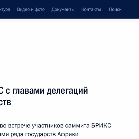
ктура
Видео и фото
Документы
Контакты
Поиск
Все темы
Подписаться на ленту
С с главами делегаций
ть следующие материалы
ств
 во встрече участников саммита БРИКС
ми ряда государств Африки