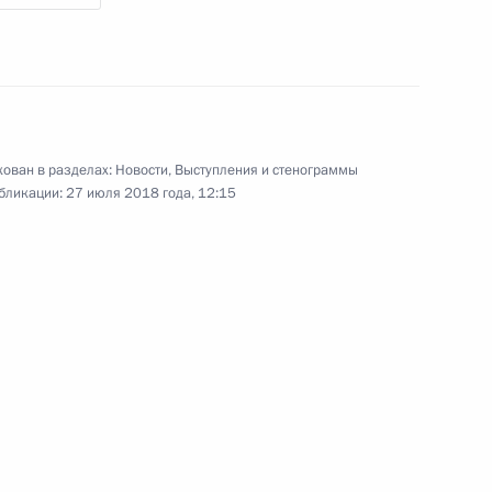
а БРИКС и руководством
ован в разделах:
Новости
,
Выступления и стенограммы
бликации:
27 июля 2018 года, 12:15
и в честь лидеров России,