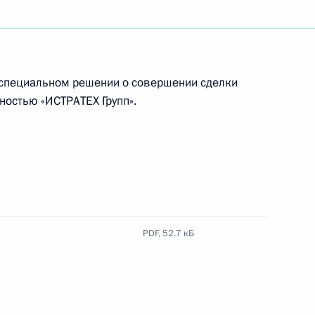
твления некоторых категорий
 специальном решении о совершении сделки
ностью «ИСТРАТЕХ Групп».
ючения из запрета на сделки
-энергетических компаний
PDF,
52.7 кБ
ва