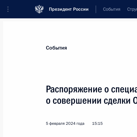
Президент России
События
Стру
Материалы по выбранной теме
События
Антисанкции,
250 результатов
Распоряжение о специ
Показа
о совершении сделки 
Распоряжение о специальном реше
ООО «Инвестиционный индустриал
5 февраля 2024 года
15:15
3 апреля 2024 года, 18:10