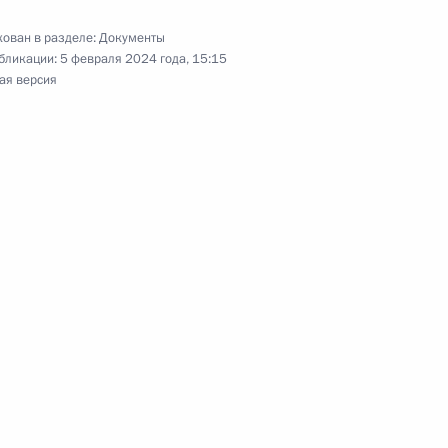
нк»
ован в разделе:
Документы
бликации:
5 февраля 2024 года, 15:15
ая версия
а принятия решений
олезных моделей
 обеспечения экономической
нии о совершении сделок
 Ренессанс Страхование»