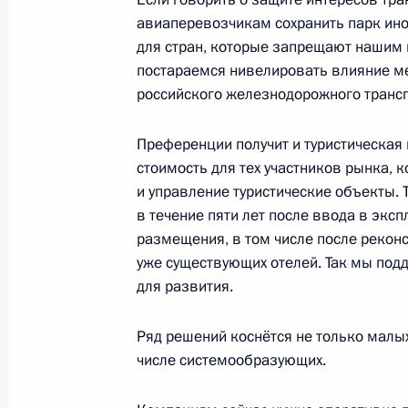
кредитных договоров
авиаперевозчикам сохранить парк ин
14 марта 2022 года, 13:35
для стран, которые запрещают нашим 
постараемся нивелировать влияние м
российского железнодорожного трансп
В Бюджетный кодекс внесены изме
на исполнение обязательств по за
Преференции получит и туристическая
и нивелирование последствий рост
стоимость для тех участников рынка, к
первой необходимости
и управление туристические объекты. 
в течение пяти лет после ввода в эксп
14 марта 2022 года, 13:30
размещения, в том числе после реконс
уже существующих отелей. Так мы под
для развития.
Совещание с членами Правительст
Ряд решений коснётся не только малых 
10 марта 2022 года, 17:55
числе системообразующих.