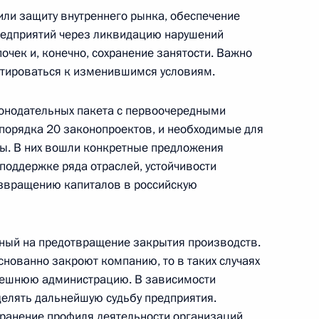
или защиту внутреннего рынка, обеспечение
едприятий через ликвидацию нарушений
нения, касающиеся
очек и, конечно, сохранение занятости. Важно
в бюджетной системы
птироваться к изменившимся условиям.
у
конодательных пакета с первоочередными
порядка 20 законопроектов, и необходимые для
ы. В них вошли конкретные предложения
поддержке ряда отраслей, устойчивости
енности правового
озвращению капиталов в российскую
 земельных, жилищных,
в условиях санкций
ный на предотвращение закрытия производств.
нованно закроют компанию, то в таких случаях
нешнюю администрацию. В зависимости
делять дальнейшую судьбу предприятия.
хранение профиля деятельности организаций