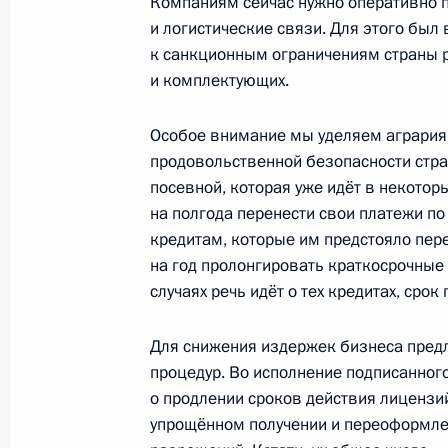
Компаниям сейчас нужно оперативно 
В законодательство внесены изме
и логистические связи. Для этого был
возможность оперативного перера
к санкционным ограничениям страны 
ассигнований в ходе исполнения ф
и комплектующих.
региональных и местных бюджетов 
9 марта 2022 года, 11:55
Особое внимание мы уделяем аграриям.
продовольственной безопасности стра
посевной, которая уже идёт в некотор
на полгода перенести свои платежи п
Внесены изменения в статьи 4 и 4
кредитам, которые им предстояло пер
кодекса
на год пролонгировать краткосрочные 
9 марта 2022 года, 11:50
случаях речь идёт о тех кредитах, сро
Для снижения издержек бизнеса пред
В часть вторую Налогового кодекс
процедур. Во исполнение подписанног
касающиеся особенностей налогоо
о продлении сроков действия лицензи
упрощённом получении и переоформлен
Курильских островов