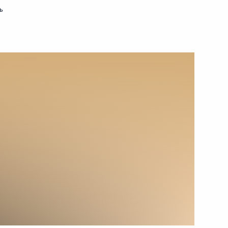
ь
ах для компаний,
ласти туризма
народными компаниями
ой компании