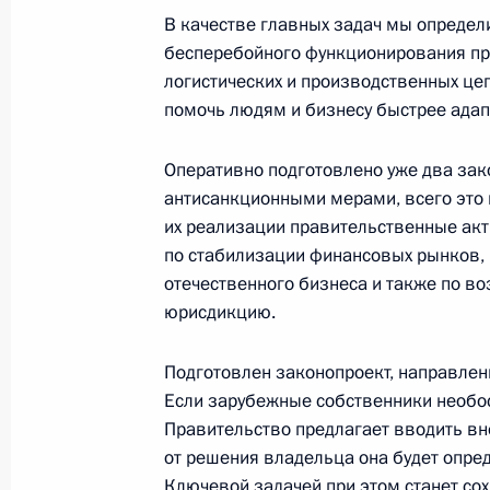
В качестве главных задач мы определ
бесперебойного функционирования пр
В законодательство внесены изме
логистических и производственных цеп
особенностей исполнения бюджето
помочь людям и бизнесу быстрее ада
Российской Федерации в 2022 год
Оперативно подготовлено уже два за
14 марта 2022 года, 13:55
антисанкционными мерами, всего это 
их реализации правительственные акт
по стабилизации финансовых рынков, 
Законодательно установлены особ
отечественного бизнеса и также по в
регулирования градостроительных,
юрисдикцию.
инвестиционных и иных отношений 
в 2022 году
Подготовлен законопроект, направлен
Если зарубежные собственники необос
14 марта 2022 года, 13:50
Правительство предлагает вводить в
от решения владельца она будет опре
Ключевой задачей при этом станет со