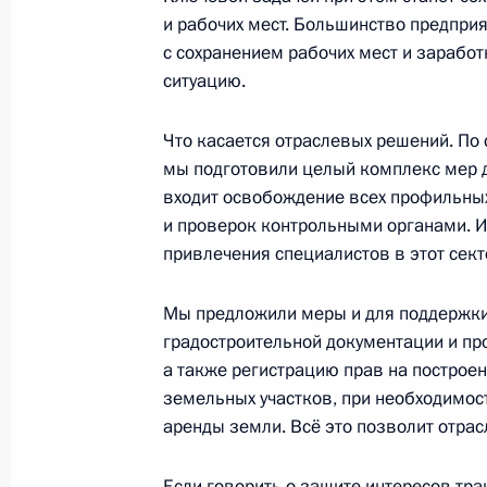
Внесены изменения в закон о про
и рабочих мест. Большинство предпри
в Российской Федерации в части р
с сохранением рабочих мест и заработ
инвестиционных контрактов
ситуацию.
14 марта 2022 года, 13:45
Что касается отраслевых решений. По
мы подготовили целый комплекс мер дл
входит освобождение всех профильных
В законодательство внесены изме
и проверок контрольными органами. И
на обеспечение устойчивого функц
привлечения специалистов в этот сек
комплекса и поддержку субъектов 
деятельности
Мы предложили меры и для поддержки
14 марта 2022 года, 13:40
градостроительной документации и пр
а также регистрацию прав на построе
земельных участков, при необходимо
аренды земли. Всё это позволит отрас
В законодательство внесены изме
особенностей заключения страховы
Если говорить о защите интересов тр