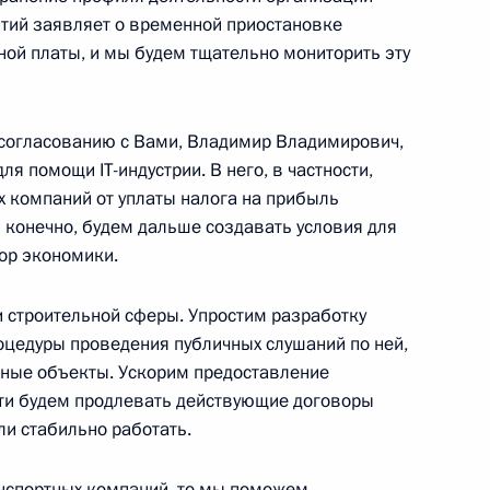
мышленной политике
ятий заявляет о временной приостановке
егулирования специальных
ной платы, и мы будем тщательно мониторить эту
 согласованию с Вами, Владимир Владимирович,
я помощи IT-индустрии. В него, в частности,
 компаний от уплаты налога на прибыль
нения, направленные
 конечно, будем дальше создавать условия для
ионирования транспортного
тор экономики.
предпринимательской
 строительной сферы. Упростим разработку
оцедуры проведения публичных слушаний по ней,
нные объекты. Ускорим предоставление
сти будем продлевать действующие договоры
ли стабильно работать.
нения, касающиеся
х договоров и изменения
анспортных компаний, то мы поможем