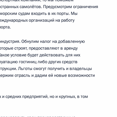
остранных самолётов. Предусмотрим ограничения
морским судам входить в их порты. Мы
еждународных организаций на работу
орта.
нения, направленные
работной плате
 индустрия. Обнулим налог на добавленную
а цен на категории товаров
оторые строят, предоставляют в аренду
Такое условие будет действовать для них
луатацию гостиниц либо других средств
трукции. Льготы смогут получить и владельцы
держим отрасль и дадим ей новые возможности
ва
и средних предприятий, но и крупных, в том