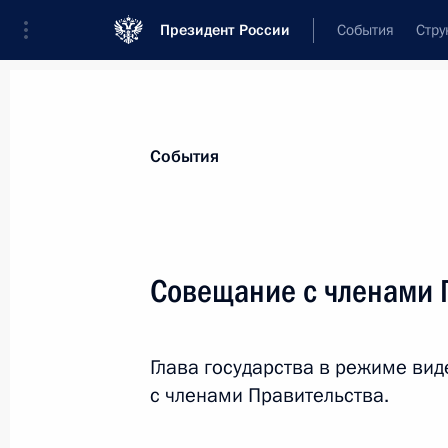
Президент России
События
Стру
Материалы по выбранной теме
События
Антисанкции,
250 результатов
Совещание с членами 
Показа
Глава государства в режиме в
Подписан закон, предоставляющий
с членами Правительства.
ставку налога на прибыль для домо
клубов, учредителями которых явл