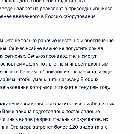
переналадить свои производственные
нения, предусматривающие
 введён запрет на реэкспорт в присоединившиеся
спределения бюджетных
ранее ввезённого в Россию оборудования
едерального бюджета,
в 2022 году
 Это не только рабочие места, но и обеспечение
ны. Сейчас крайне важно не допустить срыва
ых регионах. Сельхозпроизводители смогут
о основному долгу по льготным инвестиционным
5 части первой Налогового
ечислить банкам в ближайшие три месяца, и ещё
займы, чтобы уменьшить нагрузку. В обоих
к пользования которыми истекает в текущем году.
лагаем максимально сократить число избыточных
а внесены изменения,
о Вами закона подготовлено постановление
бложения на территории
й и иных видов разрешительных документов, их
ии. Эта мера затронет более 120 видов таких