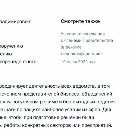
номической поддержки
Смотрите также
ладимирович!
Участники совещания
с членами Правительства
поручению
(в режиме
шению
видеоконференции)
иально-экономической
еспрецедентного
10 марта 2022 года
в России
ординирует деятельность всех ведомств, в том
влечением представителей бизнеса, объединений
та по экономическим
в круглосуточном режиме и без выходных ведётся
ространению новой
я шаги по защите наиболее уязвимых сфер. Для
ние, чтобы при подготовке решений были
ы работы конкретных секторов или предприятий.