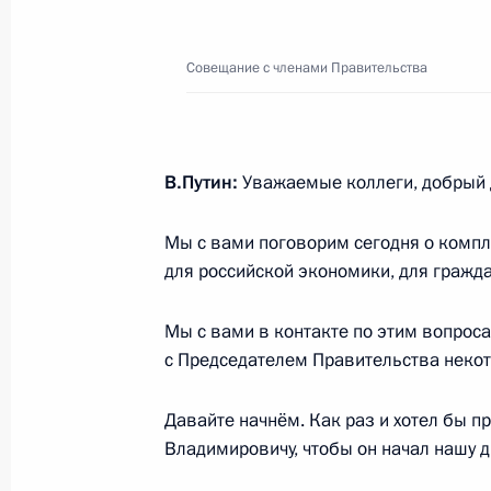
Внесены изменения в отдельные за
с введением в отношении России о
Совещание с членами Правительства
экономического характера
26 марта 2022 года, 09:40
В.Путин:
Уважаемые коллеги, добрый 
Совещание с членами Правительст
Мы с вами поговорим сегодня о комп
23 марта 2022 года, 16:55
для российской экономики, для гражд
Мы с вами в контакте по этим вопроса
Указ о дополнительных временных 
с Председателем Правительства неко
финансовой стабильности в сфере 
Давайте начнём. Как раз и хотел бы 
18 марта 2022 года, 15:40
Владимировичу, чтобы он начал нашу д