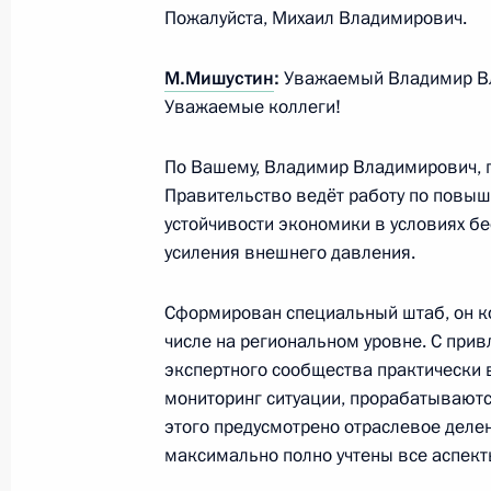
Пожалуйста, Михаил Владимирович.
Совещание о мерах социально-эко
регионов
М.Мишустин
:
Уважаемый Владимир В
16 марта 2022 года, 18:10
Уважаемые коллеги!
По Вашему, Владимир Владимирович, 
Правительство ведёт работу по повы
Указ о мерах по обеспечению соц
устойчивости экономики в условиях б
стабильности и защиты населения 
усиления внешнего давления.
16 марта 2022 года, 17:10
Сформирован специальный штаб, он ко
числе на региональном уровне. С при
Заседание рабочей группы Госсове
экспертного сообщества практически 
вопросам и противодействию расп
мониторинг ситуации, прорабатываютс
этого предусмотрено отраслевое деле
коронавирусной инфекции
максимально полно учтены все аспект
16 марта 2022 года, 13:00