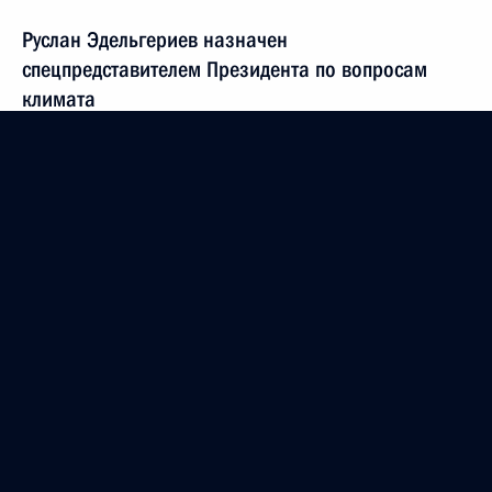
Руслан Эдельгериев назначен
спецпредставителем Президента по вопросам
климата
18 июля 2018 года, 16:10
Александр Бедрицкий принял участие в Пятом
Азиатско-тихоокеанском форуме по устойчивому
развитию
29 марта 2018 года, 17:00
Александр Бедрицкий принял участие
в презентации доклада «Глобальный климат
и почвенный покров России: оценка рисков
и эколого-экономических последствий