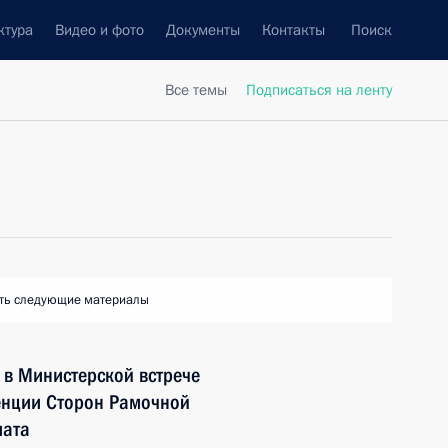
ктура
Видео и фото
Документы
Контакты
Поиск
Все темы
Подписаться на ленту
ть следующие материалы
 в Министерской встрече
ренции Сторон Рамочной
мата