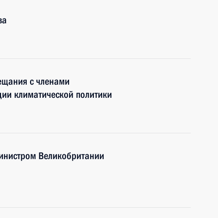
ва
ещания с членами
ции климатической политики
министром Великобритании