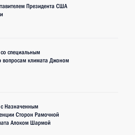
ставителем Президента США
ри
у со специальным
о вопросам климата Джоном
у с Назначенным
ренции Сторон Рамочной
мата Алоком Шармой