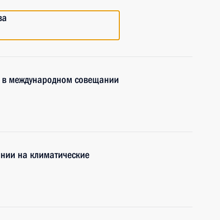
ва
е в международном совещании
ании на климатические