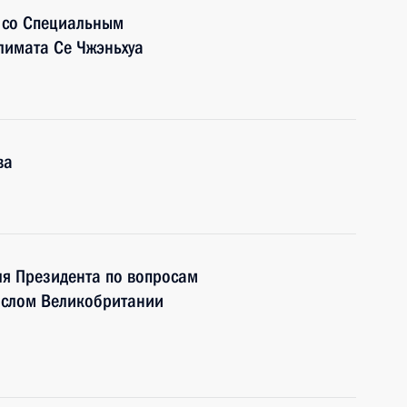
у со Специальным
лимата Се Чжэньхуа
ва
ля Президента по вопросам
ослом Великобритании