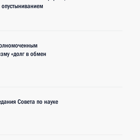
с опустыниванием
уполномоченным
зму «долг в обмен
едания Совета по науке