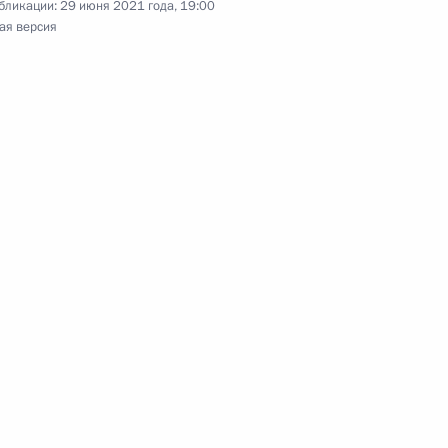
бликации:
29 июня 2021 года, 19:00
ая версия
ственном комитете
кадровой политики
ых органах
 совершенствование системы