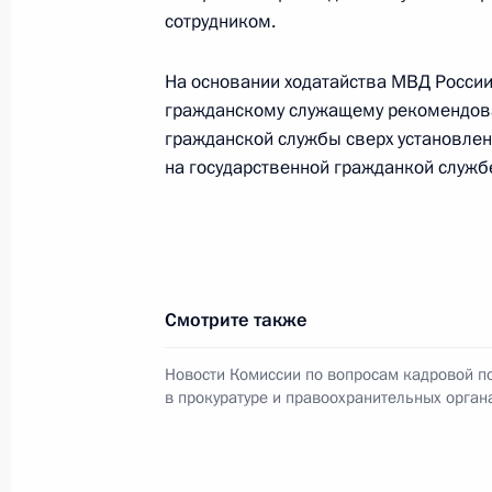
сотрудником.
Заседание Комиссии по вопросам 
На основании ходатайства МВД Росси
в прокуратуре и правоохранительн
гражданскому служащему рекомендова
гражданской службы сверх установле
28 сентября 2021 года, 18:00
на государственной гражданкой служб
Обращение по случаю Дня сотрудни
25 июля 2021 года, 09:00
Смотрите также
Новости Комиссии по вопросам кадровой п
Подписан закон, разрешающий дви
в прокуратуре и правоохранительных орган
тяжеловесных транспортных средст
транспортных средств
2 июля 2021 года, 13:15