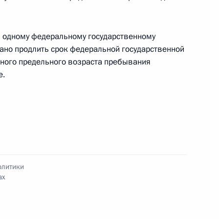
кадровой политики
и одному федеральному государственному
ых органах
но продлить срок федеральной государственной
нного предельного возраста пребывания
е.
ка органов следствия
олитики
жение по автодорогам
ах
в органов ФСБ и специальных