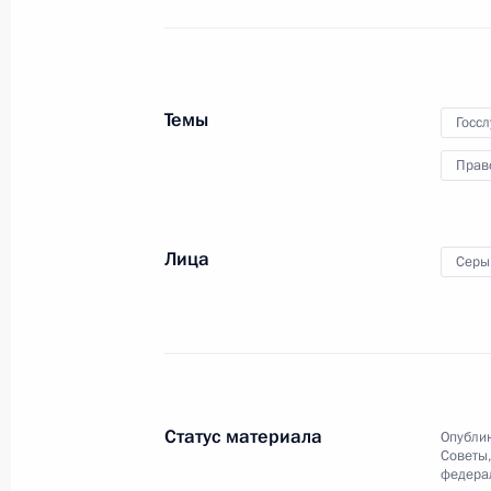
В статью 13 закона о Росгвардии 
Темы
1 июля 2021 года, 15:45
Госс
Прав
Подписан закон, направленный на
регулирования вопросов, связанны
Лица
Серы
в органах федеральной службы без
1 июля 2021 года, 15:10
Внесено изменение в статью 8 зак
Статус материала
Опублик
деятельности
Советы
федерал
1 июля 2021 года, 13:40