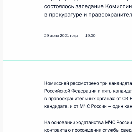
состоялось заседание Комиссии
в прокуратуре и правоохранител
Приостановлено действие части вт
о пенсионном обеспечении лиц, пр
29 июня 2021 года
19:00
7 декабря 2021 года, 09:25
Поздравление с Днём сотрудника о
10 ноября 2021 года, 09:00
Комиссией рассмотрено три кандидата
Российской Федерации и пять кандид
в правоохранительных органах: от СК 
Заседание Комиссии по вопросам 
кандидата, и от МЧС России – один кан
в прокуратуре и правоохранительн
На основании ходатайства МЧС Росси
12 октября 2021 года, 14:30
контракта о прохождении службы свер