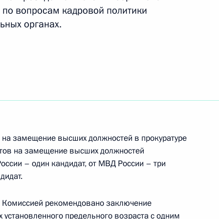
 по вопросам кадровой политики
ьных органах.
орой статьи 43 закона
оходивших военную службу
рганов внутренних дел
 на замещение высших должностей в прокуратуре
атов на замещение высших должностей
России – один кандидат, от МВД России – три
кадровой политики
дидат.
ых органах
и Комиссией рекомендовано заключение
х установленного предельного возраста с одним