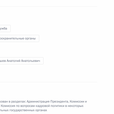
внесено изменение
лужба
оохранительные органы
 совершенствование
х с прохождением службы
шев Анатолий Анатольевич
опасности
она об оперативно-розыскной
ован в разделах:
Администрация Президента
,
Комиссии и
,
Комиссия по вопросам кадровой политики в некоторых
ьных государственных органах