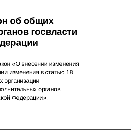
он об общих
рганов госвласти
едерации
акон «О внесении изменения
нии изменения в статью 18
х организации
полнительных органов
ской Федерации».