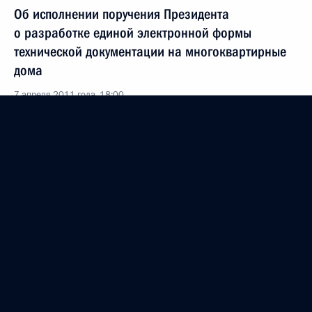
Об исполнении поручения Президента
о разработке единой электронной формы
технической документации на многоквартирные
дома
7 апреля 2011 года, 18:00
Подписан закон о создании и использовании
дорожных фондов
6 апреля 2011 года, 16:30
Встреча с главами муниципальных образований
6 апреля 2011 года, 16:00
Президент внёс в Госдуму проект закона