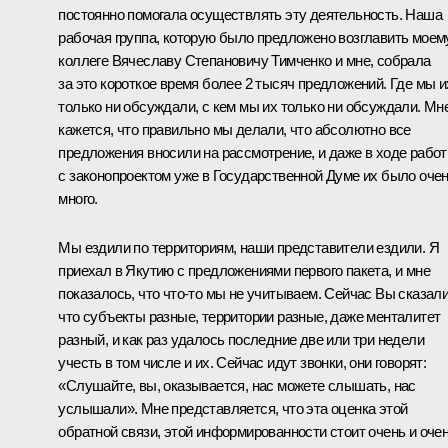
постоянно помогала осуществлять эту деятельность. Наша
рабочая группа, которую было предложено возглавить моем
коллеге Вячеславу Степановичу Тимченко и мне, собрала
за это короткое время более 2 тысяч предложений. Где мы и
только ни обсуждали, с кем мы их только ни обсуждали. Мн
кажется, что правильно мы делали, что абсолютно все
предложения вносили на рассмотрение, и даже в ходе рабо
с законопроектом уже в Государственной Думе их было оче
много.
Мы ездили по территориям, наши представители ездили. Я
приехал в Якутию с предложениями первого пакета, и мне
показалось, что что‑то мы не учитываем. Сейчас Вы сказали
что субъекты разные, территории разные, даже менталитет
разный, и как раз удалось последние две или три недели
учесть в том числе и их. Сейчас идут звонки, они говорят:
«Слушайте, вы, оказывается, нас можете слышать, нас
услышали». Мне представляется, что эта оценка этой
обратной связи, этой информированности стоит очень и оче