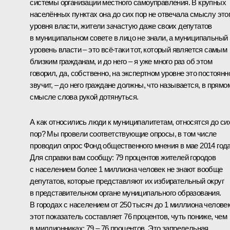
системы организации местного самоуправления. В крупных
населённых пунктах она до сих пор не отвечала смыслу это
уровня власти, жители зачастую даже своих депутатов
в муниципальном совете в лицо не знали, а муниципальный
уровень власти – это всё‑таки тот, который является самым
близким гражданам, и до него – я уже много раз об этом
говорил, да, собственно, на экспертном уровне это постоянн
звучит, – до него граждане должны, что называется, в прямо
смысле слова рукой дотянуться.
А как относились люди к муниципалитетам, относятся до си
пор? Мы провели соответствующие опросы, в том числе
проводил опрос Фонд общественного мнения в мае 2014 года
Для справки вам сообщу: 79 процентов жителей городов
с населением более 1 миллиона человек не знают вообще
депутатов, которые представляют их избирательный округ
в представительном органе муниципального образования.
В городах с населением от 250 тысяч до 1 миллиона челове
этот показатель составляет 76 процентов, чуть пониже, чем
в миллионниках: 79 – 76 процентов. Это запредельная