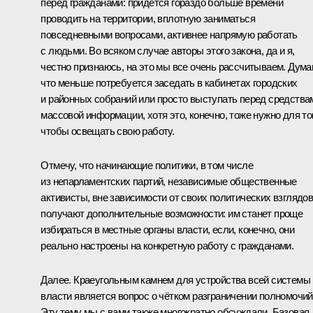
перед гражданами: придётся гораздо больше времени
проводить на территории, вплотную заниматься
повседневными вопросами, активнее напрямую работать
с людьми. Во всяком случае авторы этого закона, да и я,
честно признаюсь, на это мы все очень рассчитываем. Дума
что меньше потребуется заседать в кабинетах городских
и районных собраний или просто выступать перед средства
массовой информации, хотя это, конечно, тоже нужно для тог
чтобы освещать свою работу.
Отмечу, что начинающие политики, в том числе
из непарламентских партий, независимые общественные
активисты, вне зависимости от своих политических взглядо
получают дополнительные возможности: им станет проще
избираться в местные органы власти, если, конечно, они
реально настроены на конкретную работу с гражданами.
Далее. Краеугольным камнем для устройства всей системы
власти является вопрос о чётком разграничении полномочий
Эту тему мы с вами также многократно обсуждали. Базовая