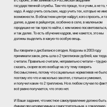
в стороне, этим занимается Российская академия
государственной службы. Там что проще, то и учим, а не то, 
надо. А надо учить сельских, надо учить тех, которые не им
возможности. В областном центре найдут, кого спросить, и т
далее, а даже в райцентре, особенно в селе, в маленьком
городишке не так просто найти, с кем можно посоветоваться,
и так далее. То есть обучение кадров, мне кажется, это мы
должны выделить в какую‑то особую вещь.
Вы говорили о дисбалансе сегодня. Когда мы в 2003 году
принимали закон, речь шла о 2 триллионах рублей, как тогда
считали. Правильно считали, неправильно считали – трудно
сказать, скорее всего вообще на эту тему говорить
бессмысленно, потому что социальных нормативов не было
поэтому кто что и насколько захотел, столько и умножил,
и получил каких‑то 2 триллиона. Но в любом случае по факт
всё равно получается, что этого нет.
И Ваше задание, что местное самоуправление должно быть
финансово независимым и самостоятельным, к сожалению,