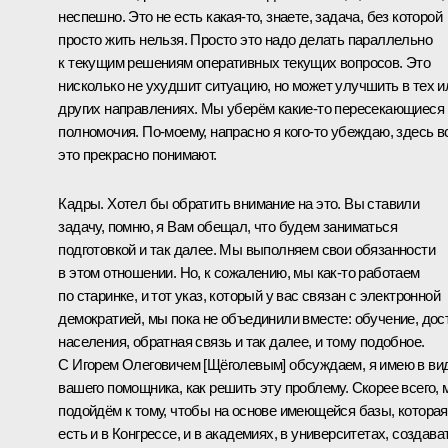
неспешно. Это не есть какая‑то, знаете, задача, без которой
просто жить нельзя. Просто это надо делать параллельно
к текущим решениям оперативных текущих вопросов. Это
нисколько не ухудшит ситуацию, но может улучшить в тех и
других направлениях. Мы уберём какие‑то пересекающиеся
полномочия. По‑моему, напрасно я кого‑то убеждаю, здесь в
это прекрасно понимают.
Кадры. Хотел бы обратить внимание на это. Вы ставили
задачу, помню, я Вам обещал, что будем заниматься
подготовкой и так далее. Мы выполняем свои обязанности
в этом отношении. Но, к сожалению, мы как‑то работаем
по старинке, и тот указ, который у вас связан с электронной
демократией, мы пока не объединили вместе: обучение, дос
населения, обратная связь и так далее, и тому подобное.
С Игорем Олеговичем [Щёголевым] обсуждаем, я имею в ви
вашего помощника, как решить эту проблему. Скорее всего,
подойдём к тому, чтобы на основе имеющейся базы, которая
есть и в Конгрессе, и в академиях, в университетах, создава