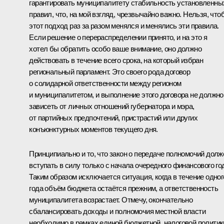
гарантировать муниципалитету стабильность установленны
правил, что, на мой взгляд, чрезвычайно важно. Нельзя, что
этот подход раз за разом менялся и менялись эти правила.
Если решение о перераспределении принято, и на это я
хотел бы обратить особо ваше внимание, оно должно
действовать в течение всего срока, на который избран
региональный парламент. Это своего рода договор
о солидарной ответственности между регионом
и муниципалитетом, и выполнение этого договора не должно
зависеть от личных отношений губернатора и мэра,
от партийных предпочтений, пристрастий или других
конъюнктурных моментов текущего дня.
Принципиально и то, что закон о передаче полномочий долж
вступать в силу только с начала очередного финансового го
Таким образом исключается ситуация, когда в течение одног
года объём бюджета остаётся прежним, а ответственность
муниципалитета возрастает. Отмечу, окончательно
сбалансировать доходы и полномочия местной власти
необходимо в рамках единой бюджетной, налоговой политик