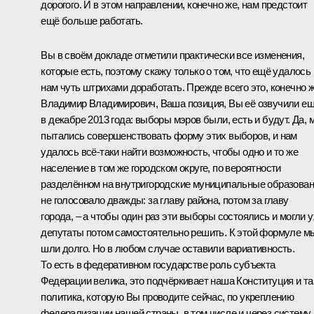
дорогого. И в этом направлении, конечно же, нам предстоит
ещё больше работать.
Вы в своём докладе отметили практически все изменения,
которые есть, поэтому скажу только о том, что ещё удалось
нам чуть штрихами доработать. Прежде всего это, конечно ж
Владимир Владимирович, Ваша позиция, Вы её озвучили е
в декабре 2013 года: выборы мэров были, есть и будут. Да, 
пытались совершенствовать форму этих выборов, и нам
удалось всё‑таки найти возможность, чтобы одно и то же
население в том же городском округе, по вероятности
разделённом на внутригородские муниципальные образован
не голосовало дважды: за главу района, потом за главу
города, – а чтобы один раз эти выборы состоялись и могли 
депутаты потом самостоятельно решить. К этой формуле м
шли долго. Но в любом случае оставили вариативность.
То есть в федеративном государстве роль субъекта
Федерации велика, это подчёркивает наша Конституция и та
политика, которую Вы проводите сейчас, по укреплению
федерализации нашей страны, в том числе и через систему