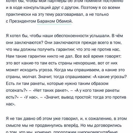
хотел бы, чтобы мои партнёры об этом помнили постоянно
и в ходе консультаций друг с другом. Поэтому я со всеми
практически на эту тему разговаривал, а не только
с Президентом
Бараком Обамой
.
Я хотел бы, чтобы наши обеспокоенности услышали. В чём
они заключаются? Они заключаются прежде всего в том,
что мы должны получить гарантии: что это не против нас.
Нам такие гарантии никто не дал. Все всё время говорят:
это вот какие‑то там есть страны нехорошие, вот от них
может исходить угроза. Когда мы спрашиваем, а какие это
страны, молчат. Значит, тогда спрашиваем: «А какие угрозы?
Есть ли там ракеты, которые нужно таким образом
отсекать?» – «Нет таких ракет». – «А у кого такие ракеты
есть?» – «У нас». – «Значит, вывод простой: тогда это против
нас».
Я не так давно об этом уже говорил, и, к сожалению, в этом
смысле мы не продвинулись вперёд. Но мы договорились
о том, что мы, конечно, продолжим широкомасштабные