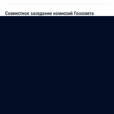
Совместное заседание комиссий Госсовета
по направлениям «Транспорт», «Энергетика»
и президиума Правительственной комиссии
по транспорту
27 марта 2024 года, 16:00
Подписан закон, отменяющий госпошлину
за регистрацию транспортных средств,
переданных безвозмездно в зону СВО
23 марта 2024 года, 19:15
Запуск строительства ВСМ Москва – Санкт-
Петербург и седьмого энергоблока