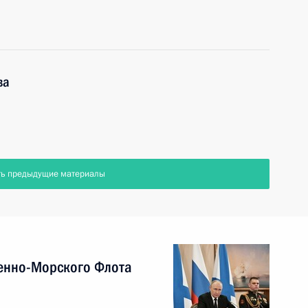
ва
ть предыдущие материалы
енно-Морского Флота