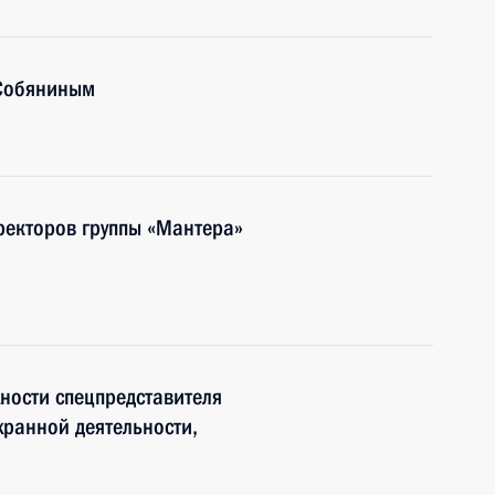
 Собяниным
иректоров группы «Мантера»
ности спецпредставителя
ранной деятельности,