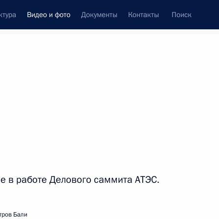
ктура
Видео и фото
Документы
Контакты
Поиск
си
ия, встречи
Встречи со СМИ
октябрь, 2013
ть следующие материалы
Деловой саммит АТЭС
е в работе Делового саммита АТЭС.
тров Бали