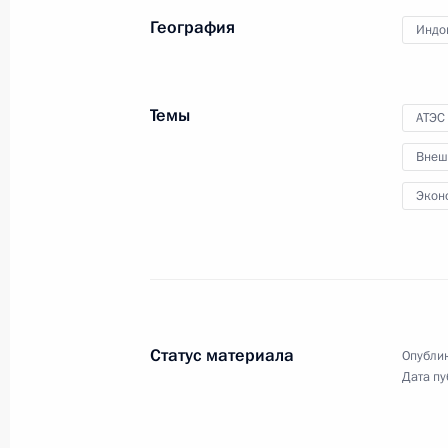
География
Индо
3 октября 2013 года
Аудио, 3 мин.
Темы
АТЭС
Внеш
Экон
Статус материала
Совещание по вопросам
Опублик
реализации проекта «Ямал СПГ»
Дата пу
и строительства порта Сабетта