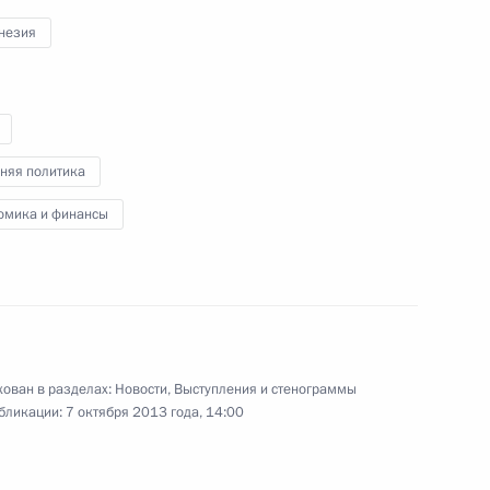
незия
3 октября 2013 года
Аудио, 10 мин.
няя политика
омика и финансы
Заявление для прессы
ован в разделах:
Новости
,
Выступления и стенограммы
бликации:
7 октября 2013 года, 14:00
по итогам заседания Совета
коллективной безопасности