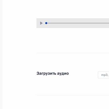
14 октября 2013 года
Аудио, 5 мин.
Загрузить аудио
mp3,
Встреча с победителями
конкурса «Учитель года
России»