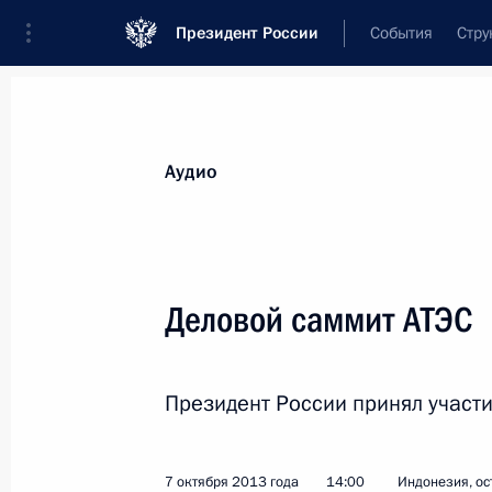
Президент России
События
Стру
Видеозаписи
Фотографии
Аудиозапи
Все материалы
Выступления
Совещан
Аудио
Показа
Деловой саммит АТЭС
Заседание Комиссии по военно-
Президент России принял участи
техническому сотрудничеству
России с иностранными
государствами
7 октября 2013 года
14:00
Индонезия, ос