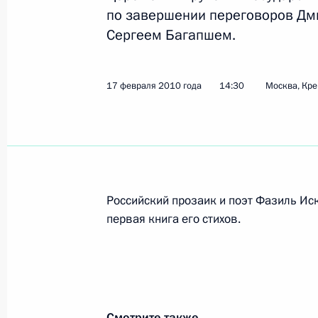
по завершении переговоров Дм
Сергеем Багапшем.
Визит в Абхазию
8 августа 2010 года, 18:00
17 февраля 2010 года
14:30
Москва, Кр
Визит в Абхазию
8 августа 2010 года
Российский прозаик и поэт Фазиль Ис
Выступление во время посещения 
первая книга его стихов.
в Гудауте
8 августа 2010 года, 16:00
Смотрите также