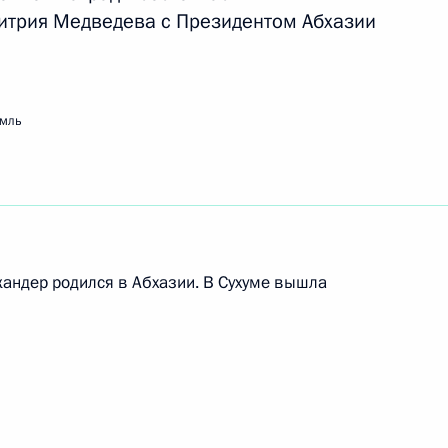
итрия Медведева с Президентом Абхазии
емль
кандер родился в Абхазии. В Сухуме вышла
российской военной базы