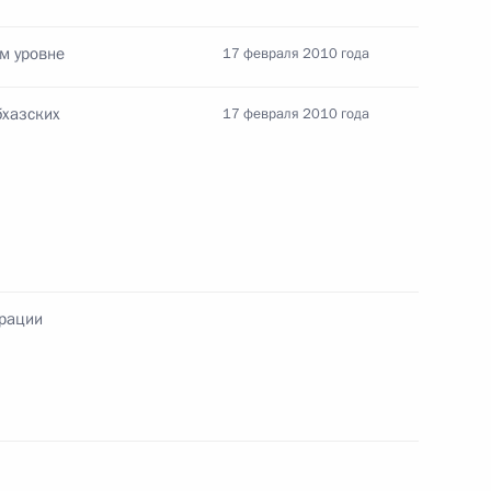
 Президентом Абхазии Сергеем
м уровне
17 февраля 2010 года
бхазских
17 февраля 2010 года
между Российской
 об охране государственной
ерации
ом Абхазии Сергеем