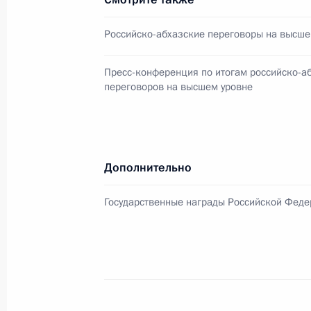
Вступительное слово на встрече с
Багапшем
Российско-абхазские переговоры на высше
8 августа 2010 года, 12:00
Пресс-конференция по итогам российско-а
переговоров на высшем уровне
Закон о ратификации соглашения 
Федерацией и Республикой Абхазия
границы Абхазии
Дополнительно
5 апреля 2010 года, 15:30
Государственные награды Российской Фед
Телефонный разговор с Президент
Багапшем
4 марта 2010 года, 14:00