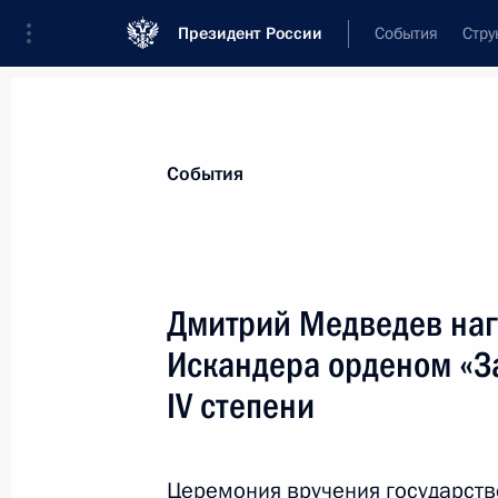
Президент России
События
Стру
Материалы по выбранной теме
События
Абхазия,
148 результатов
Дмитрий Медведев наг
Показа
Искандера орденом «За
IV степени
Поздравление Президенту Республ
30 сентября 2010 года, 13:20
Церемония вручения государств