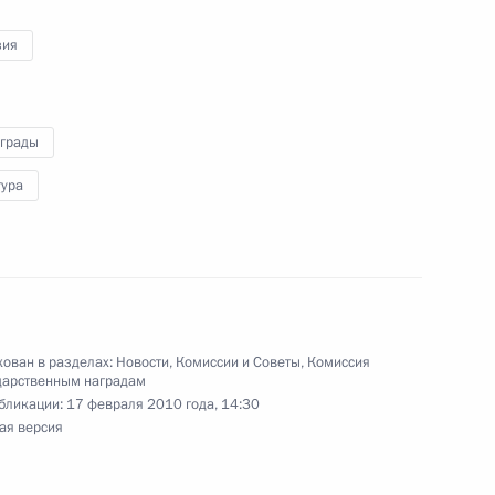
зия
еля Фазиля Искандера
вом» IV степени
аграды
тура
на высшем уровне
ея Багапша с вступлением
ован в разделах:
Новости
,
Комиссии и Советы
,
Комиссия
дарственным наградам
и Абхазия
бликации:
17 февраля 2010 года, 14:30
ая версия