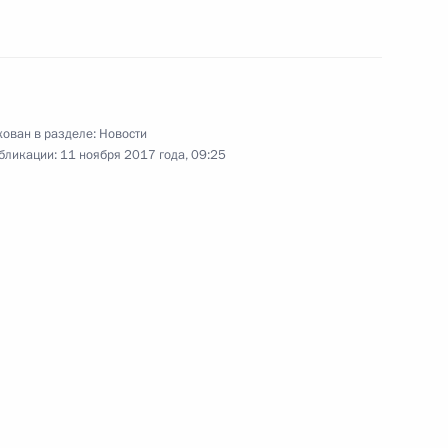
я – США
ован в разделе:
Новости
говоров президентов России
бликации:
11 ноября 2017 года, 09:25
треча Владимира Путина