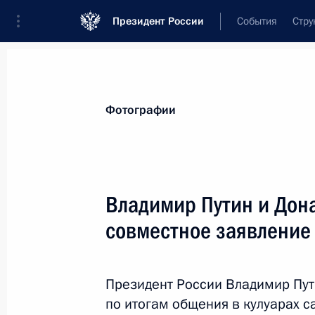
Президент России
События
Стру
Материалы по выбранной теме
Фотографии
Соединённые Штаты Америки,
316 
Владимир Путин и Дон
Показа
совместное заявление
Приостановлено действие Договор
о ликвидации их ракет средней да
Президент России Владимир Пут
по итогам общения в кулуарах 
3 июля 2019 года, 23:55