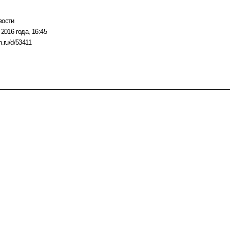
вости
 2016 года, 16:45
n.ru/d/53411