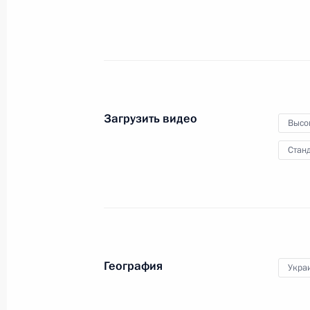
16 марта 2022 года
Видео, 38 мин.
Загрузить видео
Высо
Станд
География
Укра