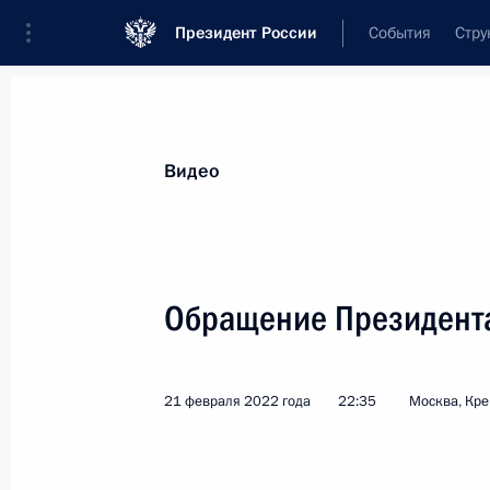
Президент России
События
Стру
Видеозаписи
Фотографии
Аудиозапи
Все материалы
Выступления
Совещан
Видео
Показа
Обращение Президент
Совещание по развитию
21 февраля 2022 года
22:35
Москва, Кр
авиаперевозок
и авиастроения