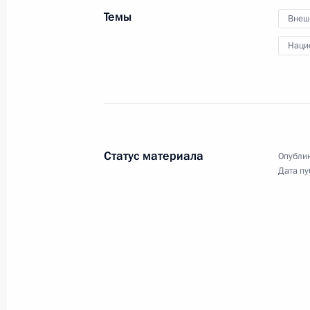
Темы
Внеш
Наци
Поздравление
военнослужащим
и ветеранам Сил
Статус материала
Опублик
специальных операций
Дата пу
27 февраля 2022 года
Видео, 2 мин.