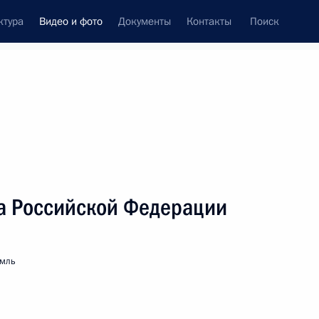
ктура
Видео и фото
Документы
Контакты
Поиск
си
ия, встречи
Встречи со СМИ
март, 2022
ть следующие материалы
а Российской Федерации
Концерт по случаю
емль
годовщины воссоединения
Крыма с Россией