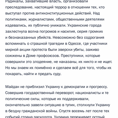
Радикалы, захватившие власть, организовали
преследование, настоящий террор в отношении тех, кто
выступал против антиконституционных действий. Над
политиками, журналистами, общественными деятелями
издевались, их публично унижали. Украинские города
захлестнула волна погромов и насилия, серия громких
и безнаказанных убийств. Невозможно без содрогания
вспоминать о страшной трагедии в Одессе, где участники
мирной акции протеста были зверски убиты, заживо
сожжены в Доме профсоюзов. Преступники, которые
совершили это злодеяние, не наказаны, их никто и не ищет.
Но мы знаем их поимённо и сделаем всё для того, чтобы их
покарать, найти и предать суду.
Майдан не приблизил Украину к демократии и прогрессу.
Совершив государственный переворот, националисты и те
политические силы, которые их поддерживали,
окончательно завели ситуацию в тупик, столкнули Украину
в бездну гражданской войны. Спустя восемь лет после тех
событий страна расколота. Украина переживает острый