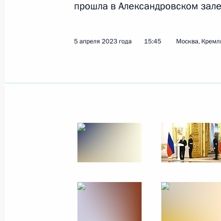
прошла в Александровском зале
27 января 2026 года, 17:20
5 апреля 2023 года
15:45
Москва, Кремл
Российско-сирийские переговоры
15 октября 2025 года, 17:00
15 октября пройдут переговоры Вл
с Президентом Сирийской Арабско
15 октября 2025 года, 09:00
Президент России направил послан
государства Ахмеду Шараа