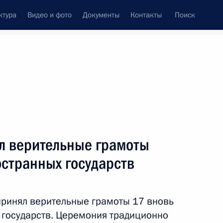
ктура
Видео и фото
Документы
Контакты
Поиск
Все темы
Подписаться на ленту
л верительные грамоты
остранных государств
 принял верительные грамоты 17 вновь
ладимира Путина
государств. Церемония традиционно
й Республики Ахмедом Шараа