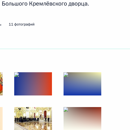
 Большого Кремлёвского дворца.
ь
11 фотографий
адимира Путина
й Республики Ахмедом Шараа
ие главе сирийского