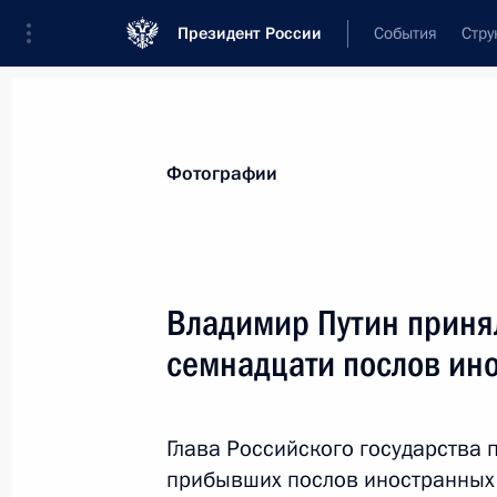
Президент России
События
Стру
Материалы по выбранной теме
Фотографии
Сирия,
96 результатов
Владимир Путин приня
Российско-сирийские переговоры
семнадцати послов ин
28 января 2026 года, 19:40
Глава Российского государства
28 января состоятся переговоры В
прибывших послов иностранных 
с Президентом Сирийской Арабско