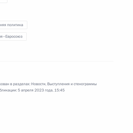
няя политика
том Сирии Башаром Асадом
ия–Евросоюз
том Сирии Башаром Асадом,
си, Президентом Палестины
Египта Абдельфаттахом Сиси
ован в разделах:
Новости
,
Выступления и стенограммы
бликации:
5 апреля 2023 года, 15:45
говора между Россией
мощи по уголовным делам