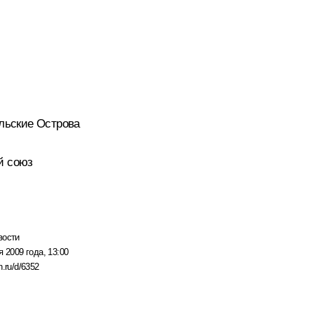
льские Острова
й союз
вости
я 2009 года, 13:00
n.ru/d/6352