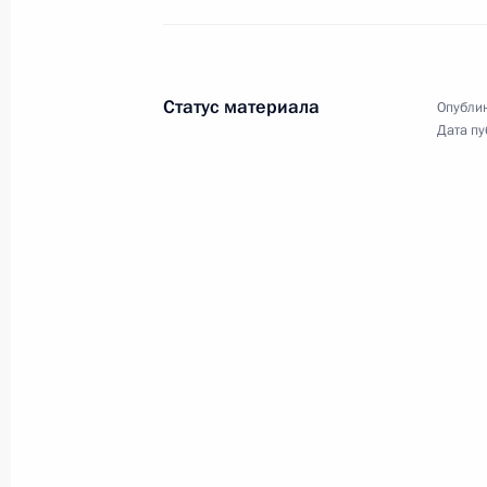
Церемония вручения
государственных наград
по случаю Международного
Статус материала
Опублик
женского дня
Дата пу
8 марта 2023 года
Видео, 28 мин.