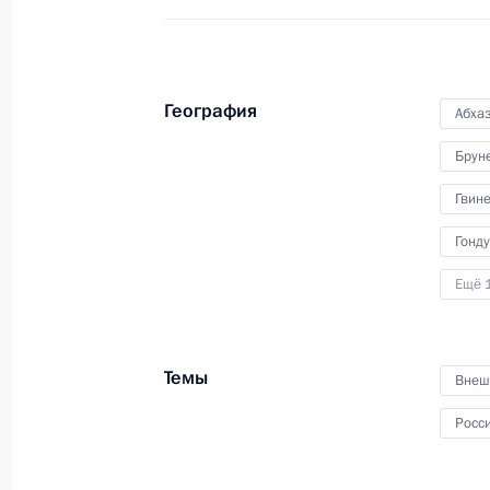
парламентская конференци
«Россия – Африка
в многополярном мире»
География
Абха
20 марта 2023 года
Видео, 15 мин.
Брун
Гвин
Гонд
Ещё 
Темы
Внеш
Росс