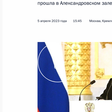
прошла в Александровском зале
24 мая 2023 года
Видео, 2 ч.
5 апреля 2023 года
15:45
Москва, Кремл
Владимир Путин принял
верительные грамоты семнадцати
послов иностранных государств