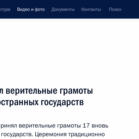
ктура
Видео и фото
Документы
Контакты
Поиск
си
ия, встречи
Встречи со СМИ
май, 2023
ть следующие материалы
л верительные грамоты
остранных государств
Торжественный вечер
по случаю Дня космонавтики
 принял верительные грамоты 17 вновь
государств. Церемония традиционно