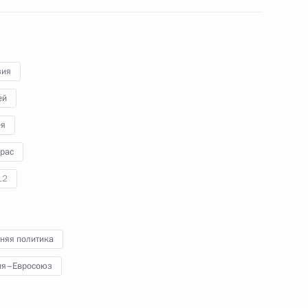
я
РСПП
зия
16 марта 2023 года
Видео, 2 ч.
ей
ея
урас
12
няя политика
ия–Евросоюз