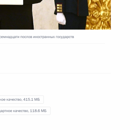
заявления для прессы
21 марта 2023 года
Видео, 22 мин.
семнадцати послов иностранных государств
кое качество,
415.1 МБ
артное качество,
118.6 МБ
Пленарное заседание съезда