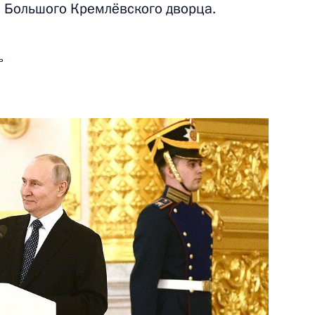
 Большого Кремлёвского дворца.
12 апреля 2023 года
Видео, 9 мин.
ь
Президент России
и Председатель КНР сделали