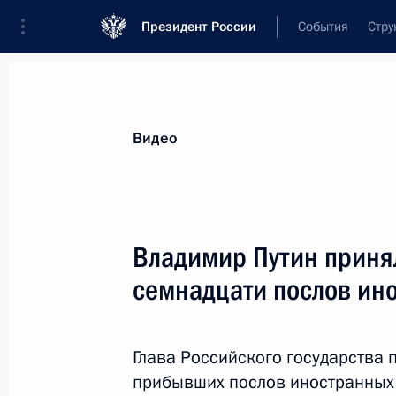
Президент России
События
Стру
Видеозаписи
Фотографии
Аудиозапи
Все материалы
Выступления
Совещан
Видео
Показа
Владимир Путин приня
семнадцати послов ин
Пленарное заседание
Евразийского
Глава Российского государства
экономического форума
прибывших послов иностранных 