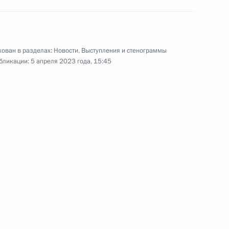
Заседание коллегии ФСБ
России
ован в разделах:
Новости
,
Выступления и стенограммы
бликации:
5 апреля 2023 года, 15:45
28 февраля 2023 года
Видео, 8 мин.