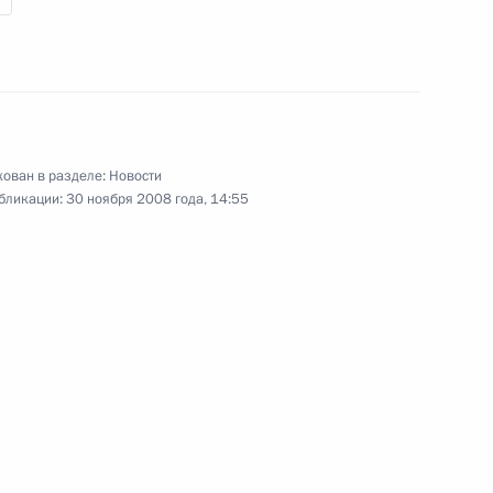
 Пабло Кучински
ован в разделе:
Новости
 участия в саммите АТЭС
бликации:
30 ноября 2008 года, 14:55
ом Перу Ольянтой Умалой
той Умалой