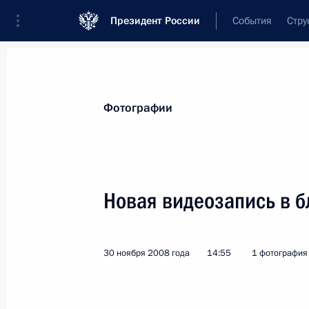
Президент России
События
Стру
Материалы по выбранной теме
Фотографии
Перу,
27 результатов
Новая видеозапись в 
Принята Мачу-Пикчуанская деклар
19 ноября 2024 года, 16:30
30 ноября 2008 года
14:55
1 фотография
Рабочие заседания лидеров эконо