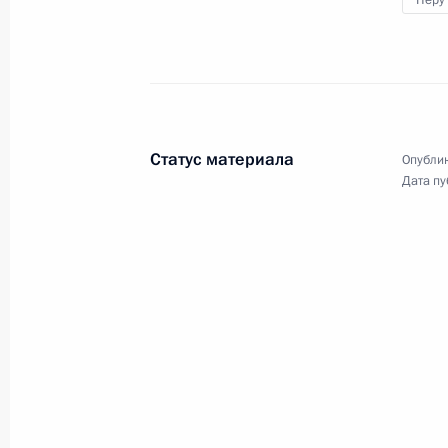
Перу
Встреча с Президентом Перу Педро
19 ноября 2016 года, 22:00
Статус материала
Опублик
Владимир Путин прибыл в Перу для
Дата пу
19 ноября 2016 года, 16:10
Телефонный разговор с Президент
26 января 2016 года, 18:55
Встреча с Президентом Перу Ольян