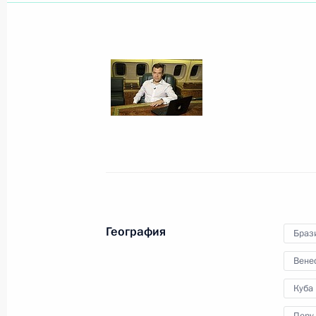
21 ноября 2016 года, 01:30
Встреча лидеров экономик форума 
деятельности МВФ в регионе
20 ноября 2016 года, 19:15
Рабочий визит в Перу. Встреча ли
19 − 21 ноября 2016 года
География
Браз
Вене
Встреча с членами Делового консу
19 ноября 2016 года, 23:40
Куба