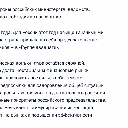
ороны российских министерств, ведомств,
но необходимое содействие.
года. Для России этот год насыщен значимыми
грамот послами иностранных
 страна приняла на себя председательство
мира – в
«Группе двадцати»
.
ическая конъюнктура остаётся сложной,
 долга, нестабильны финансовые рынки,
е грамоты послов ряда
овы приложить все силы, чтобы вместе
 предпосылки для оздоровления общей ситуации
 рельсы устойчивого и долгосрочного развития.
ные приоритеты российского председательства,
. Речь идёт о стимулировании инвестиций,
ти на рынках и повышении эффективности