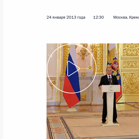
22 апреля 2025 года, 16:50
24 января 2013 года
12:30
Москва, Крем
22 апреля состоятся переговоры П
Омана Хейсамом Бен Тареком Аль
19 апреля 2025 года, 13:00
Подписан закон о ратификации Со
Россией и Оманом об устранении 
12 декабря 2023 года, 12:55
Беседа с Наследным принцем, Мин