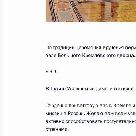
и спорта Омана Зиязаном Бен Хей
7 декабря 2023 года, 16:30
Владимир Путин принял верительн
По традиции церемония вручения вери
послов иностранных государств
зале Большого Кремлёвского дворца.
5 апреля 2023 года, 15:45
* * *
Телефонный разговор с Султаном 
В.Путин:
Уважаемые дамы и господа!
Аль Саидом
Сердечно приветствую вас в Кремле и
23 марта 2023 года, 12:25
миссии в России. Желаю вам всем успе
активно способствовать поступатель
странами.
Вручение верительных грамот посл