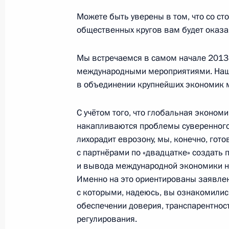
24 января 2013 года, 12:30
Можете быть уверены в том, что со ст
общественных кругов вам будет оказа
Мы встречаемся в самом начале 2013 
Церемония вручения верительных 
международными мероприятиями. Наша
государств
в объединении крупнейших экономик 
5 февраля 2010 года, 14:00
С учётом того, что глобальная эконом
накапливаются проблемы суверенного
Владимир Путин принял верительны
лихорадит еврозону, мы, конечно, гот
иностранных государств
с партнёрами по «двадцатке» создать
и вывода международной экономики на
13 апреля 2007 года, 13:30
Именно на это ориентированы заявлен
с которыми, надеюсь, вы ознакомились
обеспечении доверия, транспарентнос
регулирования.