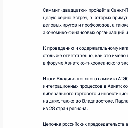
Встреча с военнослужащими Во
Саммит «двадцатки» пройдёт в Санкт-
целую серию встреч, в которых примут
26 июля 2026 года
деловых кругов и профсоюзов, а такж
экономико-финансовых организаций и 
К проведению и содержательному нап
столь же ответственно, как это имело
Разделы сайта
Информацион
в форуме Азиатско-тихоокеанского эк
Президента
ресурсы
России
Президента Ро
Итоги Владивостокского саммита
АТЭ
События
Президент России
интеграционных процессов в Азиатско
Текущий ресурс
Структура
либерального торгового и инвестицион
Конституция Росс
Видео и фото
на днях, также во Владивостоке, Парл
Государственная
Документы
из 28 стран региона.
символика
Контакты
Обратиться к Пре
Поиск
Президент Росси
Цепочка российских председательств
гражданам школь