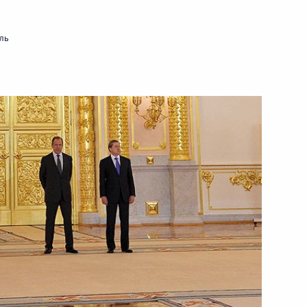
ль
резидента России с Султаном
 Саидом
глашения и Протокола между
двойного налогообложения
истром молодёжи, культуры