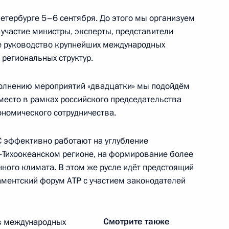
енно-Морского Флота
Петербурге 5–6 сентября. До этого мы организуем
 участие министры, эксперты, представители
е руководство крупнейших международных
региональных структур.
олнению мероприятий «двадцатки» мы подойдём
 место в рамках российского председательства
ные
Официальные
Правовая и
ономического сотрудничества.
сетевые ресурсы
техническая
ссии
Президента России
информация
С
эффективно работают на углубление
MAX
О портале
-Тихоокеанском регионе, на формирование более
ВКонтакте
Об использовании
ного климата. В этом же русле идёт предстоящий
ии
информации сайта
Rutube
аментский форум АТР с участием законодателей
О персональных
Telegram-канал
данных пользователей
YouTube
зиденту
Написать в редакцию
и —
Смотрите также
 в международных
ного