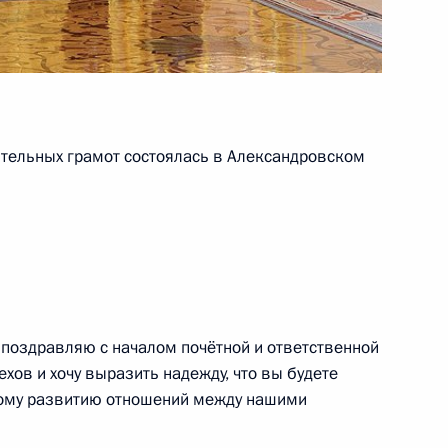
самом Аль Саидом
ые грамоты семнадцати
тельных грамот состоялась в Александровском
Омана Хейсамом Бен Тареком
 поздравляю с началом почётной и ответственной
хов и хочу выразить надежду, что вы будете
ному развитию отношений между нашими
ами иностранных государств