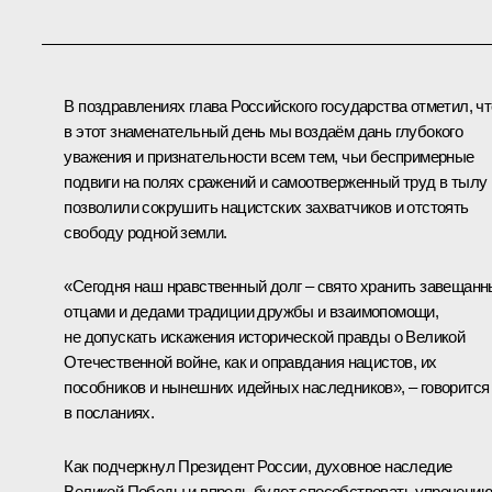
В поздравлениях глава Российского государства отметил, чт
в этот знаменательный день мы воздаём дань глубокого
уважения и признательности всем тем, чьи беспримерные
подвиги на полях сражений и самоотверженный труд в тылу
позволили сокрушить нацистских захватчиков и отстоять
свободу родной земли.
«Сегодня наш нравственный долг – свято хранить завещан
отцами и дедами традиции дружбы и взаимопомощи,
не допускать искажения исторической правды о Великой
Отечественной войне, как и оправдания нацистов, их
пособников и нынешних идейных наследников», – говорится
в посланиях.
Как подчеркнул Президент России, духовное наследие
Великой Победы и впредь будет способствовать упрочению