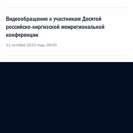
Видеообращение к участникам Десятой
российско-киргизской межрегиональной
конференции
11 октября 2023 года, 09:00
Церемония по случаю начала строительства
в Киргизии трёх школ с обучением на русском
языке
1 сентября 2023 года, 14:20
1 сентября Владимир Путин проведёт открытый
урок «Разговор о важном» и совместно
с Садыром Жапаровым по видеосвязи даст старт