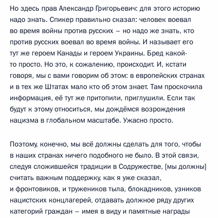
Но здесь прав Александр Григорьевич: для этого историю
надо знать. Спикер правильно сказал: человек воевал
во время войны против русских – но надо же знать, кто
против русских воевал во время войны. И называет его
тут же героем Канады и героем Украины. Бред какой-
то просто. Но это, к сожалению, происходит. И, кстати
говоря, мы с вами говорим об этом: в европейских странах
и в тех же Штатах мало кто об этом знает. Там проскочила
информация, её тут же притопили, приглушили. Если так
будут к этому относиться, мы дождёмся возрождения
нацизма в глобальном масштабе. Ужасно просто.
Поэтому, конечно, мы всё должны сделать для того, чтобы
в наших странах ничего подобного не было. В этой связи,
следуя сложившейся традиции в Содружестве, [мы должны]
считать важным поддержку, как я уже сказал,
и фронтовиков, и тружеников тыла, блокадников, узников
нацистских концлагерей, отдавать должное ряду других
категорий граждан – имея в виду и памятные награды