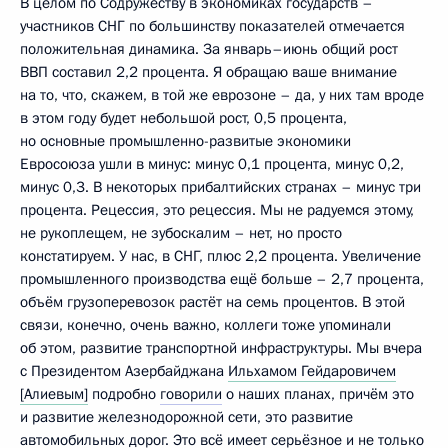
В целом по Содружеству в экономиках государств –
участников СНГ по большинству показателей отмечается
положительная динамика. За январь–июнь общий рост
ВВП составил 2,2 процента. Я обращаю ваше внимание
на то, что, скажем, в той же еврозоне – да, у них там вроде
в этом году будет небольшой рост, 0,5 процента,
но основные промышленно-развитые экономики
Евросоюза ушли в минус: минус 0,1 процента, минус 0,2,
минус 0,3. В некоторых прибалтийских странах – минус три
процента. Рецессия, это рецессия. Мы не радуемся этому,
не рукоплещем, не зубоскалим – нет, но просто
констатируем. У нас, в СНГ, плюс 2,2 процента. Увеличение
промышленного производства ещё больше – 2,7 процента,
объём грузоперевозок растёт на семь процентов. В этой
связи, конечно, очень важно, коллеги тоже упоминали
об этом, развитие транспортной инфраструктуры. Мы вчера
с Президентом Азербайджана
Ильхамом Гейдаровичем
[Алиевым]
подробно
говорили
о наших планах, причём это
и развитие железнодорожной сети, это развитие
автомобильных дорог. Это всё имеет серьёзное и не только