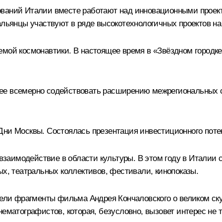
ований Италии вместе работают над инновационными проект
тальянцы участвуют в ряде высокотехнологичных проектов н
мой космонавтики. В настоящее время в «Звёздном городке
ее всемерно содействовать расширению межрегиональных с
Дни Москвы. Состоялась презентация инвестиционного поте
е взаимодействие в области культуры. В этом году в Итали
ых, театральных коллективов, фестивали, кинопоказы.
трели фрагменты фильма Андрея Кончаловского о великом ск
ематографистов, которая, безусловно, вызовет интерес не то