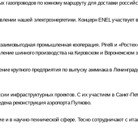
х газопроводов по южному маршруту для доставки российско
влении нашей электроэнергетики. Концерн ENEL участвует 
аимовыгодная промышленная кооперация. Pirelli и «Ростех
вление шинного производства на Кировском и Воронежском з
ение крупного предприятия по выпуску аммиака в Ленинград
ии инфраструктурных проектов. С их участием в Санкт-Пе
дена реконструкция аэропорта Пулково.
ие и в научно-технической сфере. Тесно сотрудничают с ит