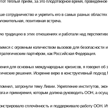
этот тёплый приём, за это плодотворное время, проведённое
е сотрудничество и укрепить его в самых разных областях 
ложительная, позитивная встреча.
ю традицию в этих отношениях и работали над перспектив
аемся с огромным количеством вызовов для безопасности и
тратегическим партнёром, как Российская Федерация.
ения для основных международных кризисов, я говорил об э
тические решения. Искренне верю в конструктивный подход 
помнил, затронули тему Ливии. Укрепление институтов, эко
лога и примирения, которым должна руководить ООН, а осущ
нстрировало сплочённость и поддерживало работу ООН. И