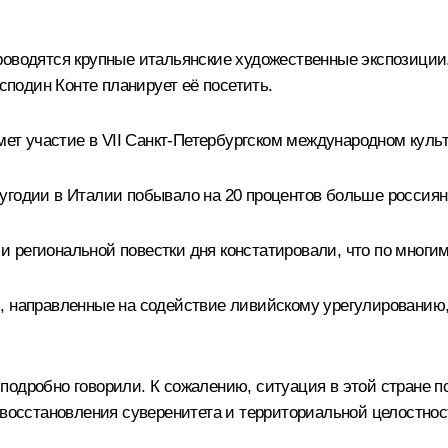
роводятся крупные итальянские художественные экспозиции
осподин Конте планирует её посетить.
имет участие в VII Санкт-Петербургском международном кул
угодии в Италии побывало на 20 процентов больше россиян,
 региональной повестки дня констатировали, что по многим
, направленные на содействие ливийскому урегулированию,
подробно говорили. К сожалению, ситуация в этой стране п
 восстановления суверенитета и территориальной целостнос