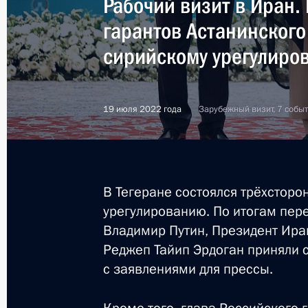
Рабочий визит в Иран. 
16 октября 2023 года, 18:20
гарантов Астанинского
сирийскому урегулиро
Телефонный разговор с Президент
26 сентября 2023 года, 14:20
19 июля 2022 года
Зарубежный визит, 7 собы
Телефонный разговор с Президент
17 августа 2023 года, 18:45
В Тегеране состоялся трёхстор
урегулированию. По итогам пер
Владимир Путин, Президент Ира
Телефонный разговор с Президент
Реджеп Тайип Эрдоган приняли 
с заявлениями для прессы.
26 июня 2023 года, 14:05