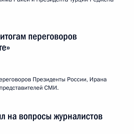
едом Эбрахимом Раиси
 итогам переговоров
те»
ереговоров Президенты России, Ирана
 представителей СМИ.
Иран
ил на вопросы журналистов