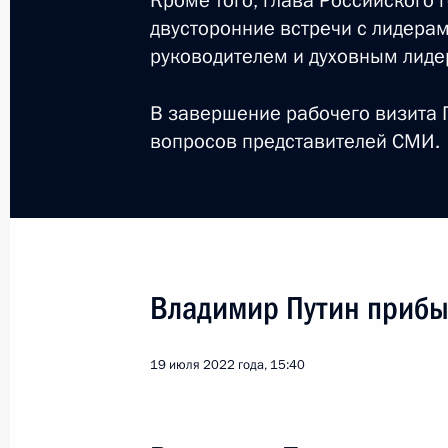
Кроме того, глава Российского 
двусторонние встречи с лидерам
Церемония подписания межправcо
руководителем и духовным лиде
о сотрудничестве по созданию желе
17 мая 2023 года, 11:50
В завершение рабочего визита П
вопросов представителей СМИ.
Телефонный разговор с Президент
6 марта 2023 года, 13:50
Владимир Путин прибы
Телефонный разговор с Президент
19 января 2023 года, 16:10
19 июля 2022 года, 15:40
Телефонный разговор с Президент