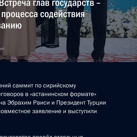
Встреча глав государств –
 процесса содействия
ванию
ом Ирана Эбрахимом Раиси
тий
ом Ирана Эбрахимом Раиси
онний саммит по сирийскому
еговоров в «астанинском формате»
на Эбрахим Раиси и Президент Турции
ом Ирана Эбрахимом Раиси
совместное заявление и выступили