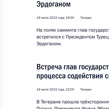
Эрдоганом
19 июля 2022 года
19 июля 2022 года, 19:20
Тегеран
Заявления для СМИ по итогам пере
На полях саммита глав государс
формате»
встретился с Президентом Туре
19 июля 2022 года, 22:20
Эрдоганом.
Встреча глав государств – гаранто
Встреча глав государст
содействия сирийскому урегулиров
процесса содействия 
19 июля 2022 года, 22:00
19 июля 2022 года, 22:00
Тегеран
Встреча с Али Хаменеи
В Тегеране прошла трёхсторонн
Путина, Президента Ирана Эбра
19 июля 2022 года, 19:10