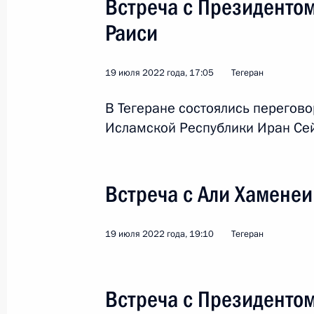
Встреча с Президенто
11 января 2023 года, 18:10
Раиси
19 июля 2022 года, 17:05
Тегеран
Телефонный разговор с Президент
Эбрахимом Раиси
В Тегеране состоялись перегов
Исламской Республики Иран Се
12 ноября 2022 года, 20:00
Встреча с Али Хаменеи
Встреча с Президентом Ирана Сей
15 сентября 2022 года, 12:30
19 июля 2022 года, 19:10
Тегеран
Рабочий визит в Иран. Встреча гла
Встреча с Президенто
Астанинского процесса содействия