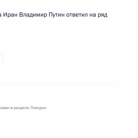
отокола к временному
нию зоны свободной торговли
в Иран Владимир Путин ответил на ряд
дом Эбрахимом Раиси
ован в разделе:
Поездки