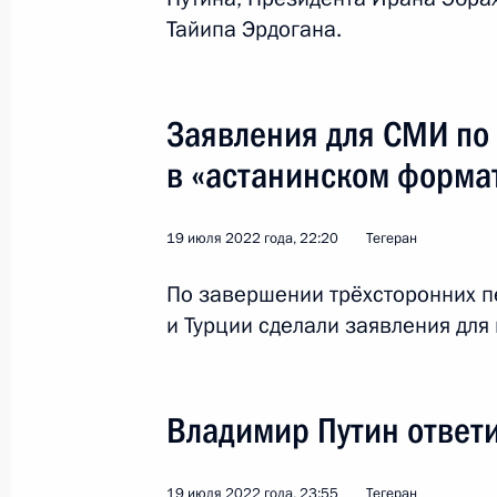
Тайипа Эрдогана.
Встреча с Президентом Ирана Сей
Заявления для СМИ по
19 июля 2022 года, 17:05
в «астанинском форма
Владимир Путин прибыл в Тегеран
19 июля 2022 года, 22:20
Тегеран
19 июля 2022 года, 15:40
По завершении трёхсторонних п
и Турции сделали заявления для
19 июля Владимир Путин посетит 
18 июля 2022 года, 16:00
Владимир Путин ответ
19 июля 2022 года, 23:55
Тегеран