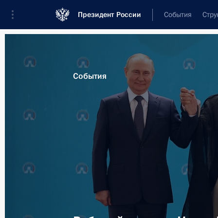
Президент России
События
Стру
Материалы по выбранной теме
События
Иран,
183 результата
Показа
Телефонные разговоры с Президен
Президентом Ирана Эбрахимом Раи
Махмудом Аббасом и Президентом 