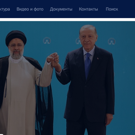
ктура
Видео и фото
Документы
Контакты
Поиск
Все темы
Подписаться на ленту
ть следующие материалы
том Сирии Башаром Асадом,
си, Президентом Палестины
Египта Абдельфаттахом Сиси