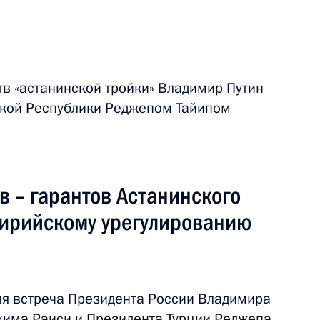
говоров в «астанинском
тв «астанинской тройки» Владимир Путин
цкой Республики Реджепом Тайипом
в Астанинского процесса
в – гарантов Астанинского
анию
сирийскому урегулированию
яя встреча Президента России Владимира
хима Раиси и Президента Турции Реджепа