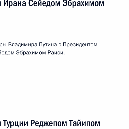
м Ирана Сейедом Эбрахимом
ом Ирана Сейедом
оры Владимира Путина с Президентом
йедом Эбрахимом Раиси.
едом Эбрахимом Раиси
в государств – гарантов
м Турции Реджепом Тайипом
 сирийскому урегулированию