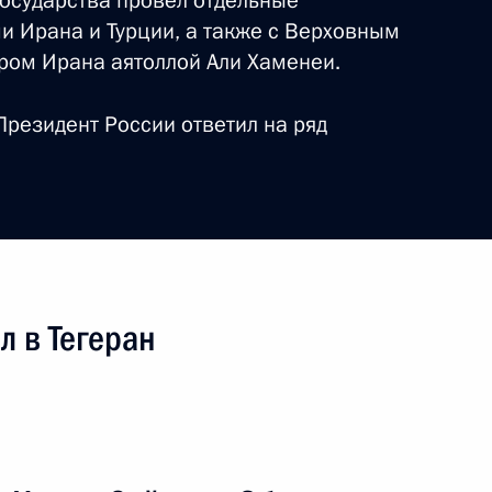
государства провёл отдельные
и Ирана и Турции, а также с Верховным
глашения с Ираном
ром Ирана аятоллой Али Хаменеи.
зной дороги Решт – Астара
резидент России ответил на ряд
ом Ирана Эбрахимом Раиси
л в Тегеран
ом Ирана Эбрахимом Раиси
ом Ирана Эбрахимом Раиси