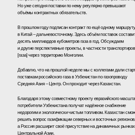
Но уже сегодня поставки по нему регулярно превышают
объёмы контрактных обязательств.
В прошлом году подписан контракт по ещё одному маршрут
в Китай – дальневосточному. Здесь объём поставок состави
десять миллиардов кубометров газа в год. Обсуждаем
и другие перспективные проекты, в частности транспортиро
[газа] через территорию Монголии.
Добавлю, что на прошлой неделе мы с коллегами дали стар
поставкам российского газа в Узбекистан по газопроводу
Средняя Азия – Центр. Он проходит через Казахстан.
Благодаря этому совместному проекту евразийского масшт
потребители Узбекистана получат надёжное снабжение
недорогим и экологически чистым топливом. Казахстан смо
решить вопрос газификации северных и восточных регионов
а Россия расширит своё присутствие на динамичных рынках
Центральной Азии.