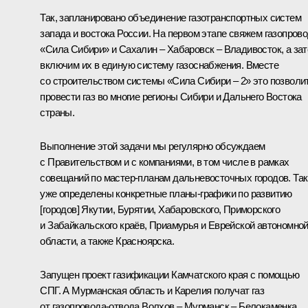
Так, запланировано объединение газотранспортных систем
запада и востока России. На первом этапе свяжем газопров
«Сила Сибири» и Сахалин – Хабаровск – Владивосток, а за
включим их в единую систему газоснабжения. Вместе
со строительством системы «Сила Сибири – 2» это позволи
провести газ во многие регионы Сибири и Дальнего Востока
страны.
Выполнение этой задачи мы регулярно обсуждаем
с Правительством и с компаниями, в том числе в рамках
совещаний по мастер-планам дальневосточных городов. Так
уже определены конкретные планы-графики по развитию
[городов] Якутии, Бурятии, Хабаровского, Приморского
и Забайкальского краёв, Приамурья и Еврейской автономно
области, а также Красноярска.
Запущен проект газификации Камчатского края с помощью
СПГ. А Мурманская область и Карелия получат газ
от газопровода-отвода Волхов – Мурманск – Белокаменка.