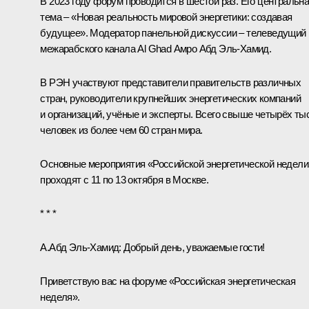
В 2023 году форум проводится в шестой раз. Его центральн
тема – «Новая реальность мировой энергетики: создавая
будущее». Модератор панельной дискуссии – телеведущий
межарабского канала Al Ghad Амро Абд Эль-Хамид.
В РЭН участвуют представители правительств различных
стран, руководители крупнейших энергетических компаний
и организаций, учёные и эксперты. Всего свыше четырёх ты
человек из более чем 60 стран мира.
Основные мероприятия «Российской энергетической недели
проходят с 11 по 13 октября в Москве.
* * *
А.Абд Эль-Хамид:
Добрый день, уважаемые гости!
Приветствую вас на форуме «Российская энергетическая
неделя».