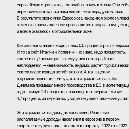
европейских стран, хотя, пожалуй, вернусь к этому. Они сей
переплачивают за поставки нефти, нефтепродуктов, газа.
В результате экономика Евросоюза находится около нулево
отметки, а промышленное производство с марта текущего го
и вовсе оказалось в отрицательной зоне.
Как эксперты наши говорят, плюс 0,5 процента рост в еврозо
И то за счёт Италии и Испании – не знаю, надо посмотреть,
коллеги ещё посмотрят, почему у них некоторый рост
наблюдается, – недвижимость, видимо, растёт, туристическ
сектор после ковида встаёт на ноги. А так, в целом
в промышленности – минус, и это отражается на всём.
Динамика промышленного производства в ЕС в июле текуще
года – минус 2,4 процента, производство энергии – минус
4,7 процента, за первое полугодие текущего года – минус пят
Это отражается на доходах населения. Реальные
располагаемые доходы населения в еврозоне в первом
квартале текущего года – квартал к кварталу [2023-го к 2022-