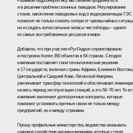
Развивая гидроэнергетику, мы сможем продвинуться
и в решении проблем сезонных паводков. Регулирование
стоков, накопление паводковых вод в водохранилищах ГЭС
позволит не только снизить потери от чрезвычайных ситуац
но и создать колоссальные запасы чистой воды – одного
из самых востребованных ресурсов в мире.
Добавлю, что при участии «РусГидро» спроектировано
и построено более 350 объектов в 54 странах. Сегодня
компания поставляет свои технологические решения
в 17 государств, включая страны Африки, Ближнего Востока
Центральной и Средней Азии, Латинской Америки,
увеличивает трансфер технологий и обеспечивает инжинири
на весь период эксплуатации станций, а это 50–70 лет. То ес
компания заключает долгосрочные контракты, которые
помогают установить прочные связи не только между
предприятий, но и между странами.
Прошу профильные министерства, ведомства оказывать
широкое содействие нашим компаниям, которые строят