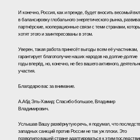
И конечно, Россия, как и прежде, будет вносить весомый вк
в балансировку глобального энергетического рынка, развива
партнёрские, кооперационные связи с теми странами, котор
хотят этого и заинтересованы в этом.
Уверен, такая работа принесёт выгоды всем её участникам,
гарантирует благополучие наших народов на долгие-долгие
годы вперёд, но, конечно, не без вашего активного, деятельн
участия.
Благодарю вас за внимание.
А.Абд Эль-Хамид:
Спасибо большое, Владимир
Владимирович.
Услышав Вашу развёрнутую речь, я подумал, что последст
западных санкций против России не так уж плохи. Это
позволило вашей стране адаптироваться к этим последстви