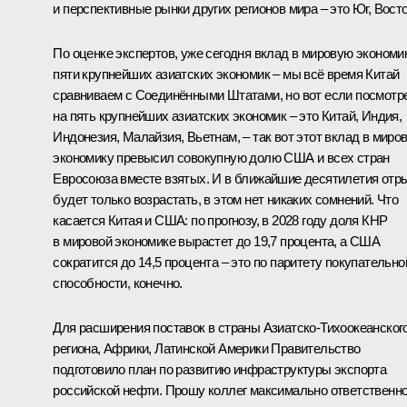
и перспективные рынки других регионов мира – это Юг, Восто
По оценке экспертов, уже сегодня вклад в мировую экономи
пяти крупнейших азиатских экономик – мы всё время Китай
сравниваем с Соединёнными Штатами, но вот если посмотр
на пять крупнейших азиатских экономик – это Китай, Индия,
Индонезия, Малайзия, Вьетнам, – так вот этот вклад в миро
экономику превысил совокупную долю США и всех стран
Евросоюза вместе взятых. И в ближайшие десятилетия отр
будет только возрастать, в этом нет никаких сомнений. Что
касается Китая и США: по прогнозу, в 2028 году доля КНР
в мировой экономике вырастет до 19,7 процента, а США
сократится до 14,5 процента – это по паритету покупательно
способности, конечно.
Для расширения поставок в страны Азиатско-Тихоокеанског
региона, Африки, Латинской Америки Правительство
подготовило план по развитию инфраструктуры экспорта
российской нефти. Прошу коллег максимально ответственн