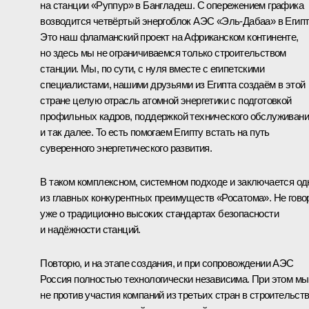
на станции «Руппур» в Бангладеш. С опережением графика
возводится четвёртый энергоблок АЭС «Эль-Дабаа» в Египт
Это наш флагманский проект на Африканском континенте,
но здесь мы не ограничиваемся только строительством
станции. Мы, по сути, с нуля вместе с египетскими
специалистами, нашими друзьями из Египта создаём в этой
стране целую отрасль атомной энергетики с подготовкой
профильных кадров, поддержкой технического обслуживан
и так далее. То есть помогаем Египту встать на путь
суверенного энергетического развития.
В таком комплексном, системном подходе и заключается од
из главных конкурентных преимуществ «Росатома». Не гов
уже о традиционно высоких стандартах безопасности
и надёжности станций.
Повторю, и на этапе создания, и при сопровождении АЭС
Россия полностью технологически независима. При этом мы
не против участия компаний из третьих стран в строительст