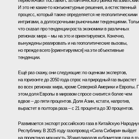
переключают поставки с атлантического рынка на азиатский
И это не какие-то конъюнктурные решения, а естественный
процесс, который также определяется не геополитическими
интригами, а долгосрочными рыночными тенденциями. Толь
что сказал про тенденции роста экономики в различных
регионах мира – мы на это и ориентируемся. Конечно,
вынуждены реагировать и на геополитические вызовы,
но прежде всего [ориентируемся] на эти объективные
тенденции.
Ещё раз скажу, они следующие: по оценкам экспертов,
на горизонте до 2050 года спрос на природный газ вырастет
во всех регионах мира, кроме Северной Америки и Европы. 
этом доля Европы в мировом спросе снизится более чем
вдвое – до пяти процентов. Доля Азии, кстати, напротив,
вырастет в полтора раза – с 21 процента до 30 процентов.
Развивается экспорт российского газа в Китайскую Народн
Республику. В 2025 году газопровод «Сила Сибири» выйдет
на проектную мощность 38 миллиардов кубометров газа в го