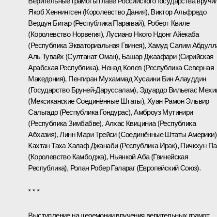
Верительные грамоты главе Российского государства вручи
Якоб Хеннингсен (Королевство Дания), Виктор Альфредо
Вердун Битар (Республика Парагвай), Роберт Квиле
(Королевство Норвегия), Лусиано Нкого Ндонг Айекаба
(Республика Экваториальная Гвинея), Хамуд Салим Абдулл
Аль Тувайх (Султанат Оман), Башар Джаафари (Сирийская
Арабская Республика), Ненад Колев (Республика Северная
Македония), Пенгиран Мухаммад Хусаини Бин Алауддин
(Государство Бруней-Даруссалам), Эдуардо Вильегас Мехи
(Мексиканские Соединённые Штаты), Хуан Рамон Эльвир
Сальгадо (Республика Гондурас), Амброуз Мутинири
(Республика Зимбабве), Алхас Квициниа (Республика
Абхазия), Линн Мари Трейси (Соединённые Штаты Америки)
Кахтан Таха Халаф Джанаби (Республика Ирак), Пичкхун П
(Королевство Камбоджа), Ньянкой Аба (Гвинейская
Республика), Ролан Робер Галараг (Европейский Союз).
* * *
Выступление на церемонии вручения верительных грамот