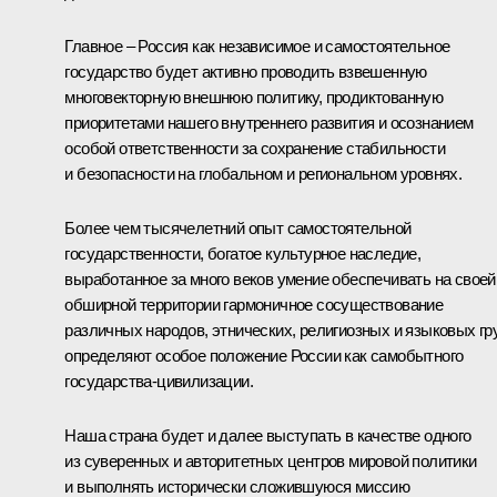
Главное – Россия как независимое и самостоятельное
государство будет активно проводить взвешенную
многовекторную внешнюю политику, продиктованную
приоритетами нашего внутреннего развития и осознанием
особой ответственности за сохранение стабильности
и безопасности на глобальном и региональном уровнях.
Более чем тысячелетний опыт самостоятельной
государственности, богатое культурное наследие,
выработанное за много веков умение обеспечивать на своей
обширной территории гармоничное сосуществование
различных народов, этнических, религиозных и языковых гр
определяют особое положение России как самобытного
государства-цивилизации.
Наша страна будет и далее выступать в качестве одного
из суверенных и авторитетных центров мировой политики
и выполнять исторически сложившуюся миссию