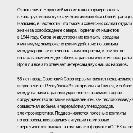
Отношения с Норвегией многие годы формировались
в конструктивном духе с учётом имеющейся общей границы
Напомню, в частности, что тысячи советских солдат отдали
жизни за освобождение севера Норвегии от нацистов
в 1944 году. Сегодня двусторонние контакты сведены
к минимуму, заморожено взаимодействие по важным
международным и региональным вопросам, в том числе
на столь значимом для обеих стран арктическом пространст
Вряд ли всё это отвечает интересам двух наших народов.
55 лет назад Советский Союз первым признал независимос
и суверенитет Республики Экваториальная Гвинея, и сейчас
между нашими странами укрепляется взаимовыгодное
сотрудничество по таким направлениям, как геологоразведка
совместная добыча и переработка углеводородов,
электроэнергетика. Поддерживаются полезные контакты
по вопросам, касающимся ситуации на мировых
энергетических рынках, в том числе в формате «ОПЕК плюс