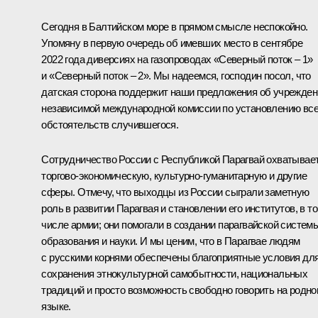
Сегодня в Балтийском море в прямом смысле неспокойно.
Упомяну в первую очередь об имевших место в сентябре
2022 года диверсиях на газопроводах «Северный поток – 1»
и «Северный поток – 2». Мы надеемся, господин посол, что
датская сторона поддержит наши предложения об учрежден
независимой международной комиссии по установлению вс
обстоятельств случившегося.
Сотрудничество России с Республикой Парагвай охватывае
торгово-экономическую, культурно-гуманитарную и другие
сферы. Отмечу, что выходцы из России сыграли заметную
роль в развитии Парагвая и становлении его институтов, в т
числе армии; они помогали в создании парагвайской систем
образования и науки. И мы ценим, что в Парагвае людям
с русскими корнями обеспечены благоприятные условия дл
сохранения этнокультурной самобытности, национальных
традиций и просто возможность свободно говорить на родн
языке.