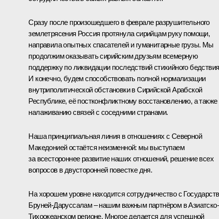
Сразу после произошедшего в феврале разрушительного
землетрясения Россия протянула сирийцам руку помощи,
направила опытных спасателей и гуманитарные грузы. Мы
продолжим оказывать сирийским друзьям всемерную
поддержку по ликвидации последствий стихийного бедствия
И конечно, будем способствовать полной нормализации
внутриполитической обстановки в Сирийской Арабской
Республике, её постконфликтному восстановлению, а также
налаживанию связей с соседними странами.
Наша принципиальная линия в отношениях с Северной
Македонией остаётся неизменной: мы выступаем
за всестороннее развитие наших отношений, решение всех
вопросов в двусторонней повестке дня.
На хорошем уровне находится сотрудничество с Государст
Бруней-Даруссалам – нашим важным партнёром в Азиатско-
Тихоокеанском регионе. Многое делается для успешной