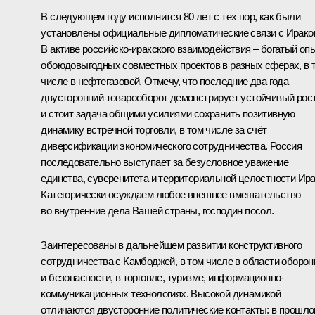
В следующем году исполнится 80 лет с тех пор, как были
установлены официальные дипломатические связи с Ирако
В активе российско-иракского взаимодействия – богатый оп
обоюдовыгодных совместных проектов в разных сферах, в 
числе в нефтегазовой. Отмечу, что последние два года
двусторонний товарооборот демонстрирует устойчивый рост
и стоит задача общими усилиями сохранить позитивную
динамику встречной торговли, в том числе за счёт
диверсификации экономического сотрудничества. Россия
последовательно выступает за безусловное уважение
единства, суверенитета и территориальной целостности Ира
Категорически осуждаем любое внешнее вмешательство
во внутренние дела Вашей страны, господин посол.
Заинтересованы в дальнейшем развитии конструктивного
сотрудничества с Камбоджей, в том числе в области оборо
и безопасности, в торговле, туризме, информационно-
коммуникационных технологиях. Высокой динамикой
отличаются двусторонние политические контакты: в прошл