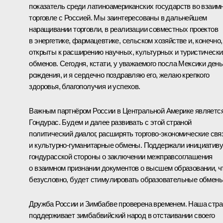
показатель среди латиноамериканских государств во взаим
торговле с Россией. Мы заинтересованы в дальнейшем
наращивании торговли, в реализации совместных проектов
в энергетике, фармацевтике, сельском хозяйстве и, конечно,
открыты к расширению научных, культурных и туристически
обменов. Сегодня, кстати, у уважаемого посла Мексики день
рождения, и я сердечно поздравляю его, желаю крепкого
здоровья, благополучия и успехов.
Важным партнёром России в Центральной Америке являетс
Гондурас. Будем и далее развивать с этой страной
политический диалог, расширять торгово-экономические свя
и культурно-гуманитарные обмены. Поддержали инициативу
гондурасской стороны о заключении межправсоглашения
о взаимном признании документов о высшем образовании, ч
безусловно, будет стимулировать образовательные обмены
Дружба России и Зимбабве проверена временем. Наша стра
поддерживает зимбабвийский народ в отстаивании своего