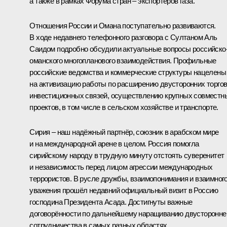
а также в рамках Форума стран – экспортёров газа.
Отношения России и Омана поступательно развиваются.
В ходе недавнего
телефонного разговора
с Султаном Аль
Саидом подробно обсудили актуальные вопросы российско
оманского многопланового взаимодействия. Профильные
российские ведомства и коммерческие структуры нацелены
на активизацию работы по расширению двусторонних торгов
инвестиционных связей, осуществлению крупных совместн
проектов, в том числе в сельском хозяйстве и транспорте.
Сирия – наш надёжный партнёр, союзник в арабском мире
и на международной арене в целом. Россия помогла
сирийскому народу в трудную минуту отстоять суверенитет
и независимость перед лицом агрессии международных
террористов. В русле дружбы, взаимопонимания и взаимног
уважения прошёл недавний официальный
визит
в Россию
господина Президента
Асада
. Достигнуты важные
договорённости по дальнейшему наращиванию двусторонне
сотрудничества в самых разных областях.