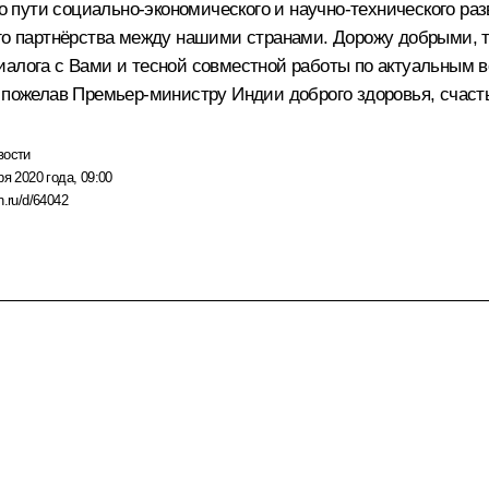
пути социально-экономического и научно-технического раз
кого партнёрства между нашими странами. Дорожу добрым
иалога с Вами и тесной совместной работы по актуальным 
 пожелав Премьер-министру Индии доброго здоровья, счасть
вости
ря 2020 года, 09:00
n.ru/d/64042