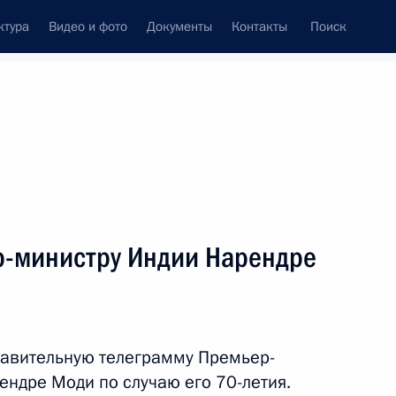
ктура
Видео и фото
Документы
Контакты
Поиск
Все темы
Подписаться на ленту
р-министру Индии Нарендре
ть следующие материалы
дии Нарендрой Моди
равительную телеграмму Премьер-
ендре Моди по случаю его 70-летия.