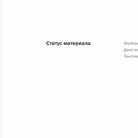
Российско-индийские переговоры
6 декабря 2021 года, 19:00
Статус материала
Опублик
Дата пу
Владимир Путин прибыл в Нью-Дел
Текстов
6 декабря 2021 года, 14:50
6 декабря состоится визит Владим
26 ноября 2021 года, 14:30
Телефонный разговор с Премьер-