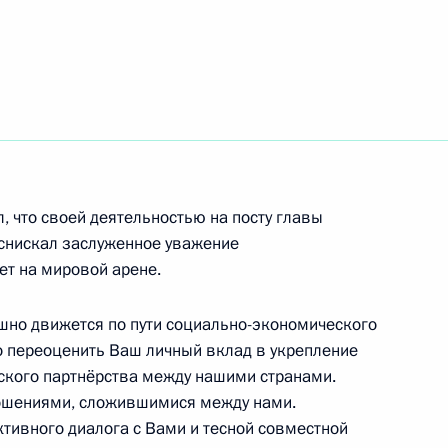
министром Индии Нарендрой
министром Индии Нарендрой
л, что своей деятельностью на посту главы
снискал заслуженное уважение
ет на мировой арене.
шно движется по пути социально-экономического
но переоценить Ваш личный вклад в укрепление
министром Индии Нарендрой
ского партнёрства между нашими странами.
ошениями, сложившимися между нами.
тивного диалога с Вами и тесной совместной