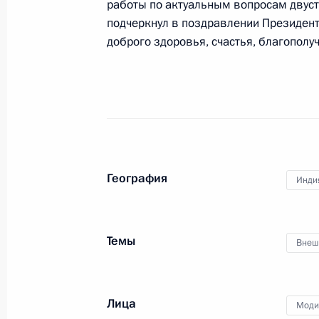
работы по актуальным вопросам двуст
подчеркнул в поздравлении Президент
доброго здоровья, счастья, благополуч
Телефонный разговор с Премьер-
Моди
24 февраля 2022 года, 21:20
Телефонный разговор с Премьер-
Моди
География
Инди
20 декабря 2021 года, 14:50
Темы
Внеш
Рабочий визит в Индию
6 декабря 2021 года
Лица
Моди