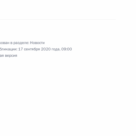
ован в разделе:
Новости
бликации:
17 сентября 2020 года, 09:00
и
ая версия
ира Путина в Индию
министром Индии Нарендрой