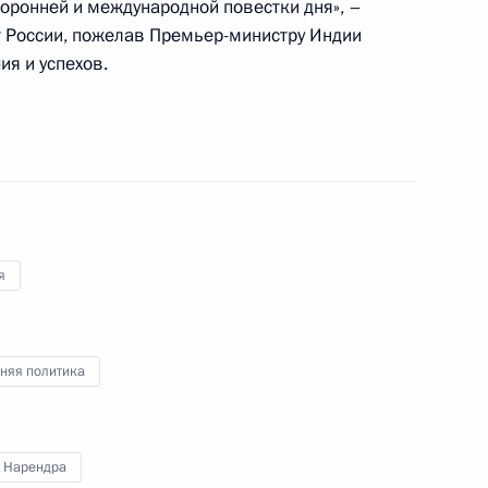
оронней и международной повестки дня», –
 России, пожелав Премьер-министру Индии
ия и успехов.
министром Индии Нарендрой
министром Индии Нарендрой
я
няя политика
 Нарендра