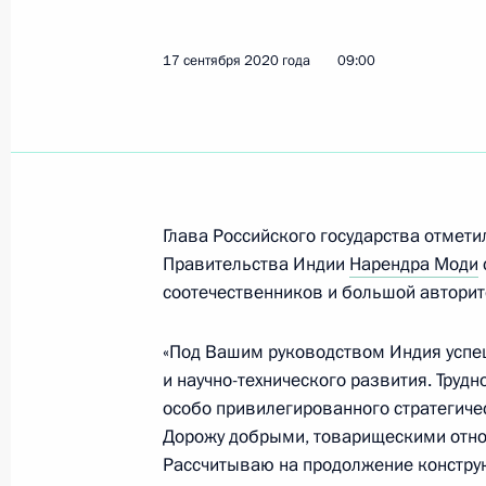
Телефонный разговор с Премьер-
17 сентября 2020 года
09:00
Моди
1 июля 2022 года, 13:35
Телефонный разговор с Премьер-
Глава Российского государства отмети
Моди
Правительства Индии
Нарендра Моди
соотечественников и большой авторит
7 марта 2022 года, 14:20
«Под Вашим руководством Индия успе
и научно-технического развития. Труд
Телефонный разговор с Премьер-
особо привилегированного стратегиче
Моди
Дорожу добрыми, товарищескими отн
2 марта 2022 года, 20:00
Рассчитываю на продолжение конструк