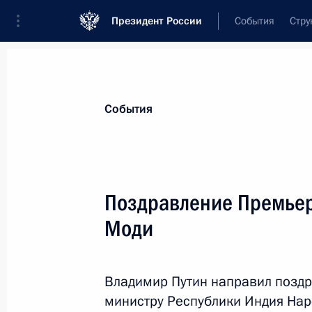
Президент России
События
Стру
Материалы по выбранной теме
События
Индия,
221 результат
Поздравление Премье
Показа
Моди
Встреча с Премьер-министром Ин
Владимир Путин направил позд
16 сентября 2022 года, 16:25
министру Республики Индия Нар