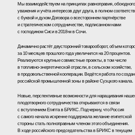
Мы взаимодействуем на принципах равноправия, обоюдного
уважения и учёта интересов друг друга, в полном соответст
с буквой и духом Договора о всестороннем партнёрстве
и стратегическом сотрудничестве, подписанном
нами
с господином Сиси в 2018-м в Сочи.
Динамично растёт двусторонний товарооборот, объем которо
за 10 месяцев прошлого года увеличился на 20 процентов.
Реализуются крупные совместные проекты, в том числе
в топливно-энергетической отрасли, в сельском хозяйстве,
в продовольственной кооперации. Ведётся работа по созда
российской промышленной зоны в районе Суэцкого канала.
Новые, перспективные возможности для наращивания наше
плодотворного сотрудничества открываются в связи
с вступлением Египта в
БРИКС
. Подчеркну, что Россия
с самого начала искренне поддержала желание египетской
стороны стать полноправным членом этого объединения.
В ходе российского председательства в БРИКС в текущем