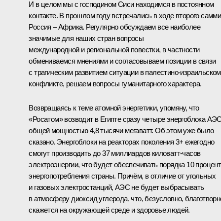
И в целом мы с господином Сиси находимся в постоянном
контакте. В прошлом году
встречались
в ходе второго самми
Россия – Африка. Регулярно обсуждаем все наиболее
значимые для наших стран вопросы
международной и региональной повестки, в частности
обмениваемся мнениями и согласовываем позиции в связи
с трагическим развитием ситуации в палестино-израильском
конфликте, решаем вопросы гуманитарного характера.
Возвращаясь к теме атомной энергетики, упомяну, что
«Росатом» возводит в Египте сразу четыре энергоблока АЭ
общей мощностью 4,8 тысячи мегаватт. Об этом уже было
сказано. Энергоблоки на реакторах поколения 3+ ежегодно
смогут производить до 37 миллиардов киловатт-часов
электроэнергии, что будет обеспечивать порядка 10 процен
энергопотребления страны. Причём, в отличие от угольных
и газовых электростанций, АЭС не будет выбрасывать
в атмосферу диоксид углерода, что, безусловно, благотворн
скажется на окружающей среде и здоровье людей.