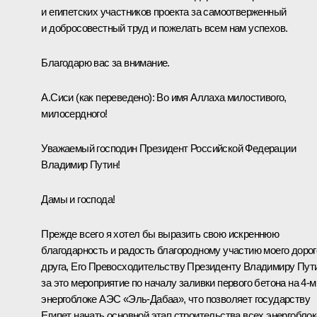
и египетских участников проекта за самоотверженный
и добросовестный труд и пожелать всем нам успехов.
Благодарю вас за внимание.
А.Сиси
(как переведено)
:
Во имя Аллаха милостивого,
милосердного!
Уважаемый господин Президент Российской Федерации
Владимир Путин!
Дамы и господа!
Прежде всего я хотел бы выразить свою искреннюю
благодарность и радость благородному участию моего дорог
друга, Его Превосходительству Президенту Владимиру Пут
за это мероприятие по началу заливки первого бетона на 4-м
энергоблоке АЭС «Эль-Дабаа», что позволяет государству
Египет начать основной этап строительства всех энергоблок