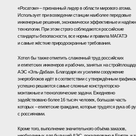
«Росатом» – признанный лидер в области мирового атома.
Использует при возведении станции наиболее передовые
инженерные решения, экономически эффективные и надёж
технологии. При этом строго соблюдаются российские
стандарты безопасности, все нормы и правила МАГАТЭ
и самые жёсткие природоохранные требования.
Хотел бы также отметить слаженный труд российских
и египетских инженеров и рабочих, занятых на стройплощад
АЭС «Эль-Дабаа». Благодаря их усилиям сооружение
энергоблоков идёт в соответствии с утверждённым графико
успешно решаются самые сложные конструкторско-
монтажные и технологические задачи. Ежедневно
задействовано более 16 тысяч человек, большая часть
которых – египетские граждане, которые трудятся рука об ру
с россиянами.
Кроме того, выполнение значительного объёма заказов,
необходимых для будущей АЭС, локализовано в Египте, и э